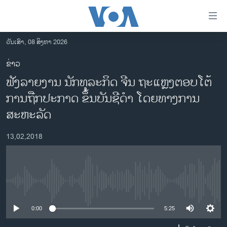
ລິ້ງ
ສຳຫລັບ
ເຂົ້າ
ວັນເສົາ, 08 ສິງຫາ 2026
ຫາ
ໂຮມເພຈ
ຂ່າວ
ຂ້າມ
ລາວ
ຟັງລາຍງານ ນັກທຸລະກິດ ຈີນ ຖະແຫຼງຕອບໂຕ້
ຂ້າມ
ອາເມຣິກາ
ຂ້າມ
ການຖືກປະກາດ ຂຶ້ນບັນຊີດຳ ໂດຍທາງການ
ໄປ
ການເລືອກຕັ້ງ ປະທານາທີບໍດີ ສະຫະລັດ 2024
ສະຫະລັດ
ຫາ
ຂ່າວ​ຈີນ
ຊອກ
13,02,2018
ຄົ້ນ
ໂລກ
ເອເຊຍ
ອິດສະຫຼະພາບດ້ານການຂ່າວ
No media source currently available
ຊີວິດຊາວລາວ
0:00
5:25
ຊຸມຊົນຊາວລາວ