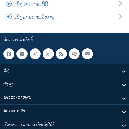
ເບິ່ງລາຍການທີວີ
ເບິ່ງລາຍການວິທະຍຸ
ຕິດຕາມພວກເຮົາ ທີ່
ເບິ່ງ
ຟັງສຽງ
ຂ່າວແລະລາຍງານ
ຕິດຕໍ່ພວກເຮົາ
ວີໂອເອລາວ ສາມາດ ເຂົ້າເຖິງໄດ້ທີ່