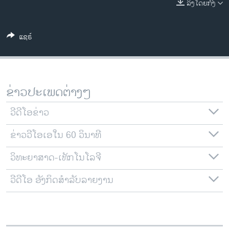
ລິງໂດຍກົງ
ວິທະຍາສາດ-ເທັກໂນໂລຈີ
ທຸລະກິດ
ແຊຣ໌
ພາສາອັງກິດ
ວີດີໂອ
ສຽງ
ຂ່າວປະເພດຕ່າງໆ
ລາຍການກະຈາຍສຽງ
ຕິດຕາມພວກເຮົາ ທີ່
ວີດີໂອຂ່າວ
ລາຍງານ
ຂ່າວວີໂອເອໃນ 60 ວິນາທີ
ວິທະຍາສາດ-ເທັກໂນໂລຈີ
ພາສາຕ່າງໆ
ວີດີໂອ ອັງກິດສຳລັບລາຍງານ