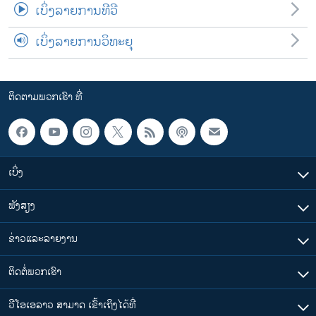
ເບິ່ງລາຍການທີວີ
ເບິ່ງລາຍການວິທະຍຸ
ຕິດຕາມພວກເຮົາ ທີ່
ເບິ່ງ
ຟັງສຽງ
ຂ່າວແລະລາຍງານ
ຕິດຕໍ່ພວກເຮົາ
ວີໂອເອລາວ ສາມາດ ເຂົ້າເຖິງໄດ້ທີ່