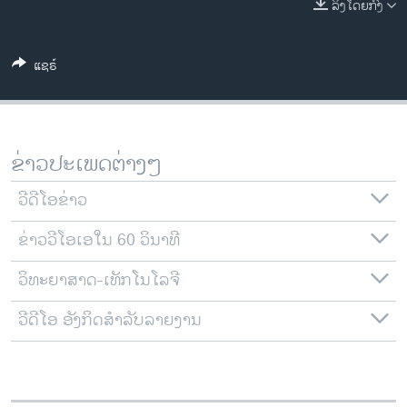
ລິງໂດຍກົງ
ວິທະຍາສາດ-ເທັກໂນໂລຈີ
ທຸລະກິດ
ແຊຣ໌
ພາສາອັງກິດ
ວີດີໂອ
ສຽງ
ຂ່າວປະເພດຕ່າງໆ
ລາຍການກະຈາຍສຽງ
ຕິດຕາມພວກເຮົາ ທີ່
ວີດີໂອຂ່າວ
ລາຍງານ
ຂ່າວວີໂອເອໃນ 60 ວິນາທີ
ວິທະຍາສາດ-ເທັກໂນໂລຈີ
ພາສາຕ່າງໆ
ວີດີໂອ ອັງກິດສຳລັບລາຍງານ