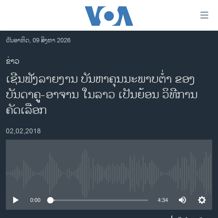
ລິ້ງ
ສຳຫລັບ
ເຂົ້າ
ວັນອາທິດ, 09 ສິງຫາ 2026
ຫາ
ໂຮມເພຈ
ຂ່າວ
ຂ້າມ
ລາວ
ເຊີນຟັງລາຍງານ ບັນຫາຄຸນນະພາບຕ່ຳ ຂອງ
ຂ້າມ
ອາເມຣິກາ
ຂ້າມ
ບັນດາຄູູ-ອາຈານ ໃນລາວ ເປັນຍ້ອນ ວິທີການ
ໄປ
ການເລືອກຕັ້ງ ປະທານາທີບໍດີ ສະຫະລັດ 2024
ຄັດເລືອກ
ຫາ
ຂ່າວ​ຈີນ
ຊອກ
02,02,2018
ຄົ້ນ
ໂລກ
ເອເຊຍ
ອິດສະຫຼະພາບດ້ານການຂ່າວ
No media source currently available
ຊີວິດຊາວລາວ
0:00
4:34
ຊຸມຊົນຊາວລາວ