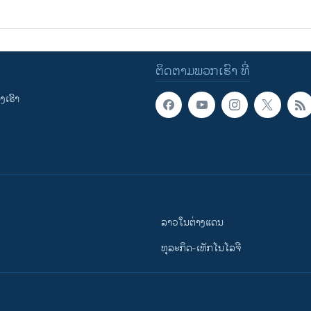
ຕິດຕາມພວກເຮົາ ທີ່
ເຮົາ
ລາວໃນຕ່າງແດນ
ທຸລະກິດ-ເທັກໂນໂລຈີ