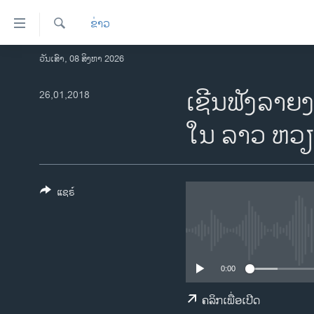
ລິ້ງ
ຂ່າວ
ສຳຫລັບ
ເຂົ້າ
ຄົ້ນຫາ
ວັນເສົາ, 08 ສິງຫາ 2026
ໂຮມເພຈ
ຫາ
ລາວ
ເຊີນຟັງລາຍງ
26,01,2018
ຂ້າມ
ຂ້າມ
ອາເມຣິກາ
ໃນ ລາວ ຫວຽ
ຂ້າມ
ການເລືອກຕັ້ງ ປະທານາທີບໍດີ ສະຫະລັດ
ໄປ
2024
ຫາ
ຂ່າວ​ຈີນ
ຊອກ
ແຊຣ໌
ຄົ້ນ
ໂລກ
ເອເຊຍ
ອິດສະຫຼະພາບດ້ານການຂ່າວ
0:00
ຊີວິດຊາວລາວ
ຄລິກເພື່ອເປີດ
ຊຸມຊົນຊາວລາວ