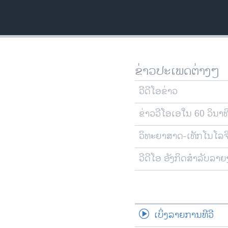
ວິທະຍາສາດ-ເທັກໂນໂລຈີ
ທຸລະກິດ
ພາສາອັງກິດ
ວີດີໂອ
ຂ່າວປະເພດຕ່າງໆ
ສຽງ
ວີດີໂອຂ່າວ
ລາຍການກະຈາຍສຽງ
ຂ່າວວີໂອເອໃນ 60 ວິນາທ
ລາຍງານ
ວິທະຍາສາດ-ເທັກໂນໂລຈ
ວີດີໂອ ອັງກິດສຳລັບລາ
ເບິ່ງລາຍການທີວີ