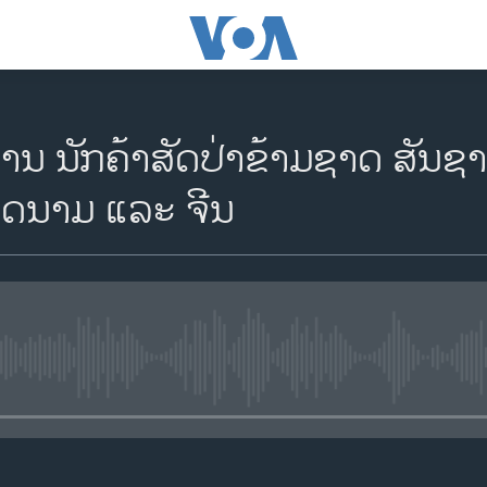
ານ ນັກຄ້າສັດປ່າຂ້າມຊາດ ສັນຊາ
ດນາມ ແລະ ຈີນ
No media source currently availa