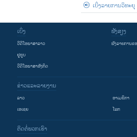
ເບິ່ງລາຍການວິທະຍຸ
ເບິ່ງ
ຟັງສຽງ
ວີດີໂອພາສາລາວ
ຟັງລາຍການຂອງ
ຢູທູບ
ວີດີໂອພາສາອັງກິດ
ຂ່າວແລະລາຍງານ
ລາວ
ອາເມຣິກາ
ເອເຊຍ
ໂລກ
ຕິດຕໍ່ພວກເຮົາ