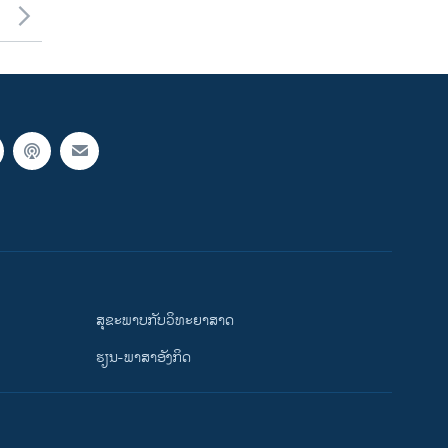
ສຸຂະພາບກັບວິທະຍາສາດ
ຮຽນ-ພາສາອັງກິດ