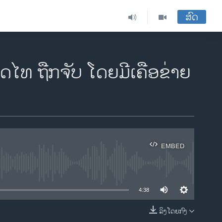
ສົດ
ດໄທ ຖືກຈັບ ໂດຍມີເຄືອຂ່າຍ
EMBED
ble
4:38
ລິງໂດຍກົງ
EMBED