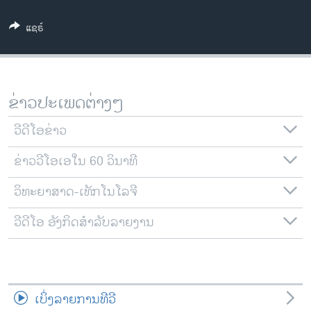
ວິທະຍາສາດ-ເທັກໂນໂລຈີ
ແຊຣ໌
ທຸລະກິດ
ພາສາອັງກິດ
ວີດີໂອ
ຂ່າວປະເພດຕ່າງໆ
ສຽງ
ວີດີໂອຂ່າວ
ລາຍການກະຈາຍສຽງ
ຕິດຕາມພວກເຮົາ ທີ່
ຂ່າວວີໂອເອໃນ 60 ວິນາທີ
ລາຍງານ
ວິທະຍາສາດ-ເທັກໂນໂລຈີ
ພາສາຕ່າງໆ
ວີດີໂອ ອັງກິດສຳລັບລາຍງານ
ເບິ່ງລາຍການທີວີ