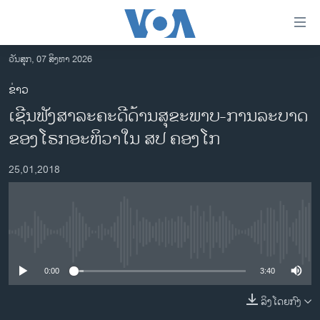
ລິ້ງ
ສຳຫລັບ
ເຂົ້າ
ວັນສຸກ, 07 ສິງຫາ 2026
ຫາ
ໂຮມເພຈ
ຂ່າວ
ຂ້າມ
ລາວ
ເຊີນຟັງສາລະຄະດີດ້ານສຸຂະພາບ-ການລະບາດ
ຂ້າມ
ອາເມຣິກາ
ຂ້າມ
ຂອງໂຣກອະຫິວາໃນ ສປ ຄອງໂກ
ໄປ
ການເລືອກຕັ້ງ ປະທານາທີບໍດີ ສະຫະລັດ 2024
ຫາ
25,01,2018
ຂ່າວ​ຈີນ
ຊອກ
ຄົ້ນ
ໂລກ
ເອເຊຍ
No media source currently available
ອິດສະຫຼະພາບດ້ານການຂ່າວ
0:00
3:40
ຊີວິດຊາວລາວ
ລິງໂດຍກົງ
ຊຸມຊົນຊາວລາວ