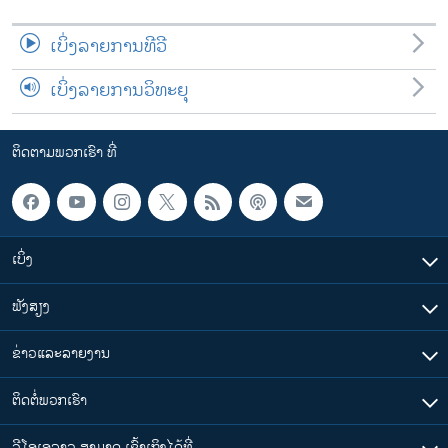
ເບິ່ງລາຍການທີວີ
ເບິ່ງລາຍການວິທະຍຸ
ຕິດຕາມພວກເຮົາ ທີ່
ເບິ່ງ
ຟັງສຽງ
ຂ່າວແລະລາຍງານ
ຕິດຕໍ່ພວກເຮົາ
ວີໂອເອລາວ ສາມາດ ເຂົ້າເຖິງໄດ້ທີ່