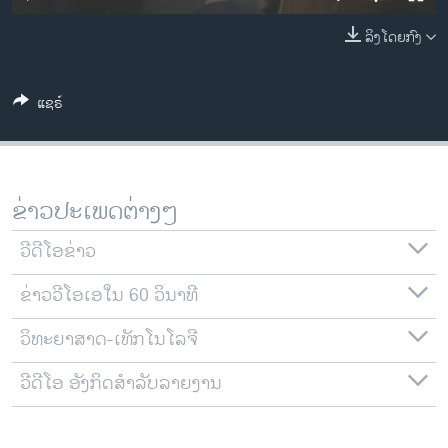
ວິທະຍາສາດ-ເທັກໂນໂລຈີ
ລິງໂດຍກົງ
ທຸລະກິດ
ພາສາອັງກິດ
ແຊຣ໌
ວີດີໂອ
ສຽງ
ລາຍການກະຈາຍສຽງ
ຂ່າວປະເພດຕ່າງໆ
ຕິດຕາມພວກເຮົາ ທີ່
ລາຍງານ
ວີດີໂອຂ່າວ
ຂ່າວວີໂອເອໃນ 60 ວິນາທີ
ພາສາຕ່າງໆ
ວິທະຍາສາດ-ເທັກໂນໂລຈີ
ວີດີໂອ ອັງກິດສຳລັບລາຍງານ