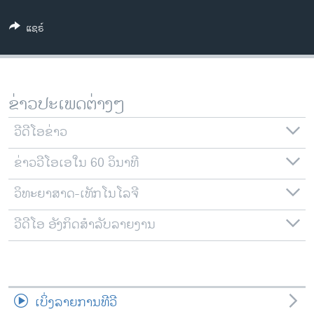
ວິທະຍາສາດ-ເທັກໂນໂລຈີ
ແຊຣ໌
ທຸລະກິດ
ພາສາອັງກິດ
ວີດີໂອ
ຂ່າວປະເພດຕ່າງໆ
ສຽງ
ວີດີໂອຂ່າວ
ລາຍການກະຈາຍສຽງ
ຕິດຕາມພວກເຮົາ ທີ່
ຂ່າວວີໂອເອໃນ 60 ວິນາທີ
ລາຍງານ
ວິທະຍາສາດ-ເທັກໂນໂລຈີ
ພາສາຕ່າງໆ
ວີດີໂອ ອັງກິດສຳລັບລາຍງານ
ເບິ່ງລາຍການທີວີ