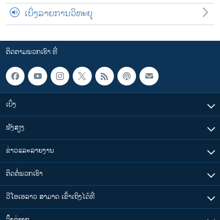
ເບິ່ງລາຍການວິທະຍຸ
ຕິດຕາມພວກເຮົາ ທີ່
ເບິ່ງ
ຟັງສຽງ
ຂ່າວແລະລາຍງານ
ຕິດຕໍ່ພວກເຮົາ
ວີໂອເອລາວ ສາມາດ ເຂົ້າເຖິງໄດ້ທີ່
​ລິ້ງ​ຕ່າງໆ