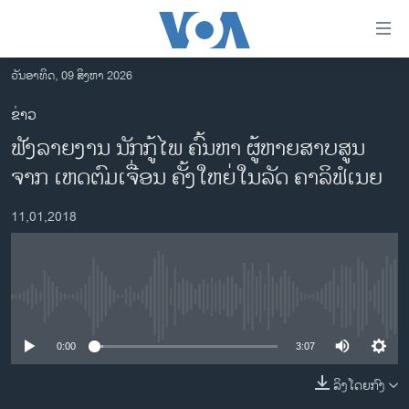
ລິ້ງ
ສຳຫລັບ
ເຂົ້າ
ວັນອາທິດ, 09 ສິງຫາ 2026
ຫາ
ໂຮມເພຈ
ຂ່າວ
ຂ້າມ
ລາວ
ຟັງລາຍງານ ນັກກູ້ໄພ ຄົ້ນຫາ ຜູ້ຫາຍສາບສູນ
ຂ້າມ
ອາເມຣິກາ
ຂ້າມ
ຈາກ ເຫດຕົມເຈື່ອນ ຄັ້ງໃຫຍ່ໃນລັດ ຄາລິຟໍເນຍ
ໄປ
ການເລືອກຕັ້ງ ປະທານາທີບໍດີ ສະຫະລັດ 2024
ຫາ
11,01,2018
ຂ່າວ​ຈີນ
ຊອກ
ຄົ້ນ
ໂລກ
ເອເຊຍ
No media source currently available
ອິດສະຫຼະພາບດ້ານການຂ່າວ
0:00
3:07
ຊີວິດຊາວລາວ
ລິງໂດຍກົງ
ຊຸມຊົນຊາວລາວ