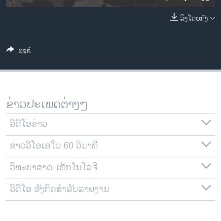
ວິທະຍາສາດ-ເທັກໂນໂລຈີ
ລິງໂດຍກົງ
ທຸລະກິດ
ພາສາອັງກິດ
ແຊຣ໌
ວີດີໂອ
ສຽງ
ລາຍການກະຈາຍສຽງ
ຂ່າວປະເພດຕ່າງໆ
ຕິດຕາມພວກເຮົາ ທີ່
ລາຍງານ
ວີດີໂອຂ່າວ
ຂ່າວວີໂອເອໃນ 60 ວິນາທີ
ພາສາຕ່າງໆ
ວິທະຍາສາດ-ເທັກໂນໂລຈີ
ວີດີໂອ ອັງກິດສຳລັບລາຍງານ