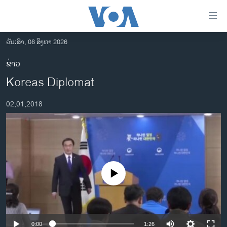
ລິ້ງ
ສຳຫລັບ
ເຂົ້າ
ວັນເສົາ, 08 ສິງຫາ 2026
ຫາ
ໂຮມເພຈ
ຂ່າວ
ຂ້າມ
ລາວ
Koreas Diplomat
ຂ້າມ
ອາເມຣິກາ
ຂ້າມ
02,01,2018
ໄປ
ການເລືອກຕັ້ງ ປະທານາທີບໍດີ ສະຫະລັດ 2024
ຫາ
ຂ່າວ​ຈີນ
ຊອກ
ຄົ້ນ
ໂລກ
ເອເຊຍ
No media source currently available
ອິດສະຫຼະພາບດ້ານການຂ່າວ
ຊີວິດຊາວລາວ
ຊຸມຊົນຊາວລາວ
0:00
1:26