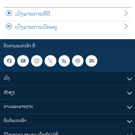
ເບິ່ງລາຍການທີວີ
ເບິ່ງລາຍການວິທະຍຸ
ຕິດຕາມພວກເຮົາ ທີ່
ເບິ່ງ
ຟັງສຽງ
ຂ່າວແລະລາຍງານ
ຕິດຕໍ່ພວກເຮົາ
ວີໂອເອລາວ ສາມາດ ເຂົ້າເຖິງໄດ້ທີ່