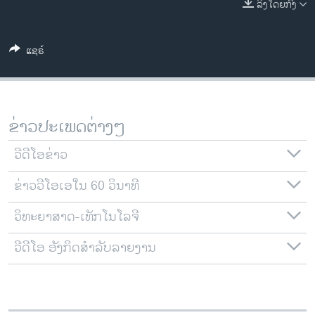
ລິງໂດຍກົງ
ວິທະຍາສາດ-ເທັກໂນໂລຈີ
ທຸລະກິດ
ແຊຣ໌
ພາສາອັງກິດ
ວີດີໂອ
ສຽງ
ຂ່າວປະເພດຕ່າງໆ
ລາຍການກະຈາຍສຽງ
ຕິດຕາມພວກເຮົາ ທີ່
ວີດີໂອຂ່າວ
ລາຍງານ
ຂ່າວວີໂອເອໃນ 60 ວິນາທີ
ວິທະຍາສາດ-ເທັກໂນໂລຈີ
ພາສາຕ່າງໆ
ວີດີໂອ ອັງກິດສຳລັບລາຍງານ