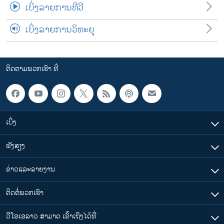
ເບິ່ງລາຍການທີວີ
ເບິ່ງລາຍການວິທະຍຸ
ຕິດຕາມພວກເຮົາ ທີ່
ເບິ່ງ
ຟັງສຽງ
ຂ່າວແລະລາຍງານ
ຕິດຕໍ່ພວກເຮົາ
ວີໂອເອລາວ ສາມາດ ເຂົ້າເຖິງໄດ້ທີ່