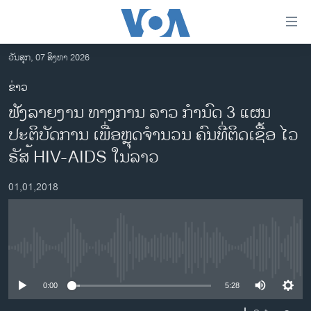
ລິ້ງ
ສຳຫລັບ
ເຂົ້າ
ວັນສຸກ, 07 ສິງຫາ 2026
ຫາ
ໂຮມເພຈ
ຂ່າວ
ຂ້າມ
ລາວ
ຟັງລາຍງານ ທາງການ ລາວ ກຳນົດ 3 ແຜນ
ຂ້າມ
ອາເມຣິກາ
ຂ້າມ
ປະຕິບັດການ ເພື່ອຫຼຸດຈຳນວນ ຄົນທີ່ຕິດເຊື້ອ ໄວ
ໄປ
ການເລືອກຕັ້ງ ປະທານາທີບໍດີ ສະຫະລັດ 2024
ຣັສ ້HIV-AIDS ໃນລາວ
ຫາ
ຂ່າວ​ຈີນ
ຊອກ
01,01,2018
ຄົ້ນ
ໂລກ
ເອເຊຍ
ອິດສະຫຼະພາບດ້ານການຂ່າວ
No media source currently available
ຊີວິດຊາວລາວ
0:00
5:28
ຊຸມຊົນຊາວລາວ