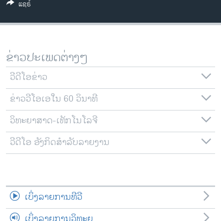
ແຊຣ໌
ວິທະຍາສາດ-ເທັກໂນໂລຈີ
ທຸລະກິດ
ພາສາອັງກິດ
ຂ່າວປະເພດຕ່າງໆ
ວີດີໂອ
ວີດີໂອຂ່າວ
ສຽງ
ຂ່າວວີໂອເອໃນ 60 ວິນາທີ
ລາຍການກະຈາຍສຽງ
ຕິດຕາມພວກເຮົາ ທີ່
ລາຍງານ
ວິທະຍາສາດ-ເທັກໂນໂລຈີ
ວີດີໂອ ອັງກິດສຳລັບລາຍງານ
ພາສາຕ່າງໆ
ເບິ່ງລາຍການທີວີ
ເບິ່ງລາຍການວິທະຍຸ