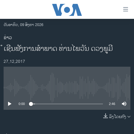
ລິ້ງ
ສຳຫລັບ
ເຂົ້າ
ວັນອາທິດ, 09 ສິງຫາ 2026
ຫາ
ໂຮມເພຈ
ຂ່າວ
ຂ້າມ
ລາວ
ໍເຊີນຟັງການສຳພາດ ທ່ານໄພວັນ ດວງພູມີ
ຂ້າມ
ອາເມຣິກາ
ຂ້າມ
27,12,2017
ໄປ
ການເລືອກຕັ້ງ ປະທານາທີບໍດີ ສະຫະລັດ 2024
ຫາ
ຂ່າວ​ຈີນ
ຊອກ
ຄົ້ນ
ໂລກ
No media source currently available
ເອເຊຍ
0:00
2:46
ອິດສະຫຼະພາບດ້ານການຂ່າວ
ຊີວິດຊາວລາວ
ລິງໂດຍກົງ
ຊຸມຊົນຊາວລາວ