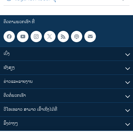
ຕິດຕາມພວກເຮົາ ທີ່
ເບິ່ງ
ຟັງສຽງ
ຂ່າວແລະລາຍງານ
ຕິດຕໍ່ພວກເຮົາ
ວີໂອເອລາວ ສາມາດ ເຂົ້າເຖິງໄດ້ທີ່
​ລິ້ງ​ຕ່າງໆ