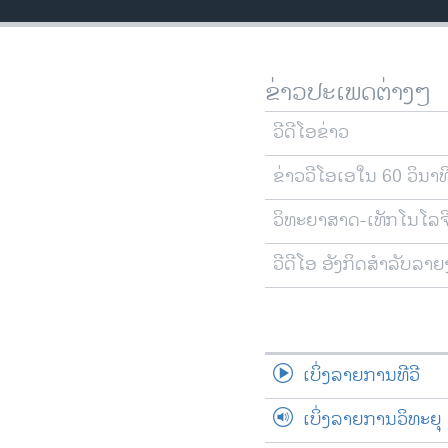
ວິທະຍາສາດ-ເທັກໂນໂລຈີ
ທຸລະກິດ
ຂ່າວປະເພດຕ່າງໆ
ພາສາອັງກິດ
ວີດີໂອ
ວີດີໂອຂ່າວ
ສຽງ
ຂ່າວວີໂອເອໃນ 60 ວິນາທ
ລາຍການກະຈາຍສຽງ
ວິທະຍາສາດ-ເທັກໂນໂລຈ
ລາຍງານ
ວີດີໂອ ອັງກິດສຳລັບລາ
ເບິ່ງລາຍການທີວີ
ເບິ່ງລາຍການວິທະຍຸ