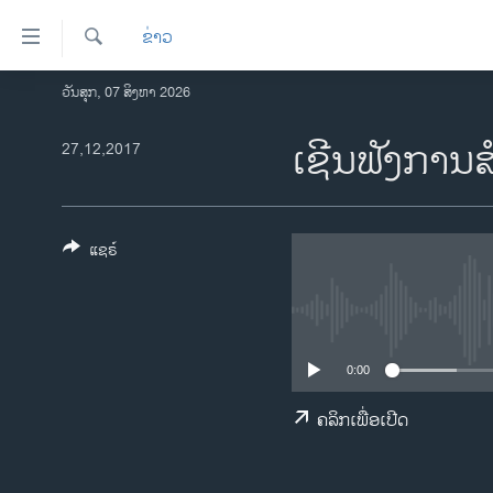
ລິ້ງ
ຂ່າວ
ສຳຫລັບ
ເຂົ້າ
ຄົ້ນຫາ
ວັນສຸກ, 07 ສິງຫາ 2026
ໂຮມເພຈ
ຫາ
ລາວ
ເຊີນຟັງການ
27,12,2017
ຂ້າມ
ຂ້າມ
ອາເມຣິກາ
ຂ້າມ
ການເລືອກຕັ້ງ ປະທານາທີບໍດີ ສະຫະລັດ
ໄປ
2024
ແຊຣ໌
ຫາ
ຂ່າວ​ຈີນ
ຊອກ
ຄົ້ນ
ໂລກ
ເອເຊຍ
0:00
ອິດສະຫຼະພາບດ້ານການຂ່າວ
ຄລິກເພື່ອເປີດ
ຊີວິດຊາວລາວ
ຊຸມຊົນຊາວລາວ