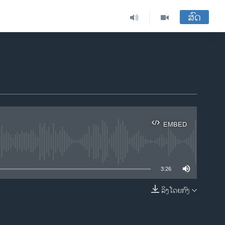
ສົດ
EMBED
ble
3:26
ລິງໂດຍກົງ
EMBED