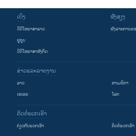
ເບິ່ງ
ຟັງສຽງ
ວີດີໂອພາສາລາວ
ຟັງລາຍການຂອງ
ຢູທູບ
ວີດີໂອພາສາອັງກິດ
ຂ່າວແລະລາຍງານ
ລາວ
ອາເມຣິກາ
ເອເຊຍ
ໂລກ
ຕິດຕໍ່ພວກເຮົາ
ກ່ຽວກັບພວກເຮົາ
ຕິດຕໍ່ພວກເຮົາ