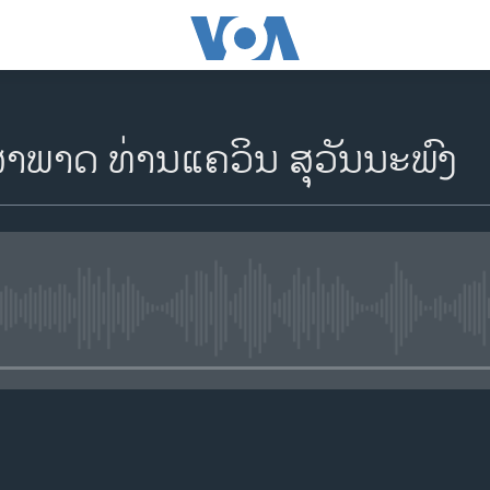
ສຳພາດ ທ່ານແຄວິນ ສຸວັນນະພົງ
No media source currently availa