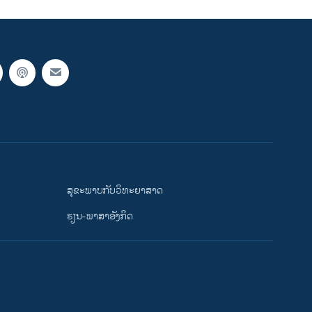
ສຸຂະພາບກັບວິທະຍາສາດ
ຮຽນ-ພາສາອັງກິດ