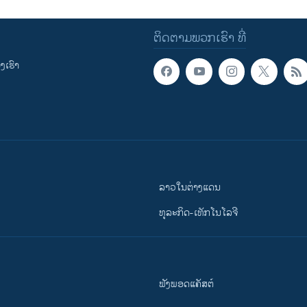
ຕິດຕາມພວກເຮົາ ທີ່
ເຮົາ
ລາວໃນຕ່າງແດນ
ທຸລະກິດ-ເທັກໂນໂລຈີ
ຟັງພອດແຄັສຕ໌