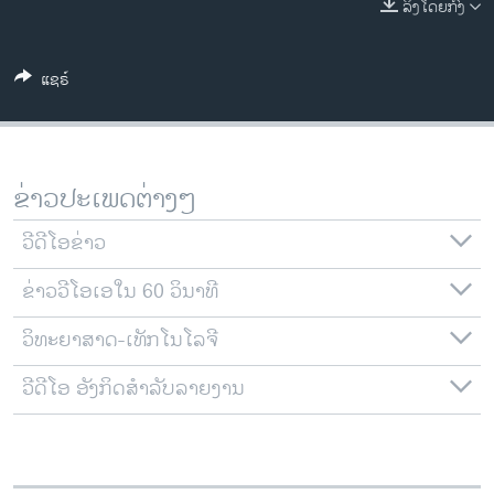
ລິງໂດຍກົງ
ວິທະຍາສາດ-ເທັກໂນໂລຈີ
ທຸລະກິດ
ແຊຣ໌
ພາສາອັງກິດ
ວີດີໂອ
ສຽງ
ຂ່າວປະເພດຕ່າງໆ
ລາຍການກະຈາຍສຽງ
ຕິດຕາມພວກເຮົາ ທີ່
ວີດີໂອຂ່າວ
ລາຍງານ
ຂ່າວວີໂອເອໃນ 60 ວິນາທີ
ວິທະຍາສາດ-ເທັກໂນໂລຈີ
ພາສາຕ່າງໆ
ວີດີໂອ ອັງກິດສຳລັບລາຍງານ