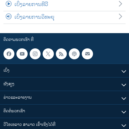
ເບິ່ງລາຍການທີວີ
ເບິ່ງລາຍການວິທະຍຸ
ຕິດຕາມພວກເຮົາ ທີ່
ເບິ່ງ
ຟັງສຽງ
ຂ່າວແລະລາຍງານ
ຕິດຕໍ່ພວກເຮົາ
ວີໂອເອລາວ ສາມາດ ເຂົ້າເຖິງໄດ້ທີ່