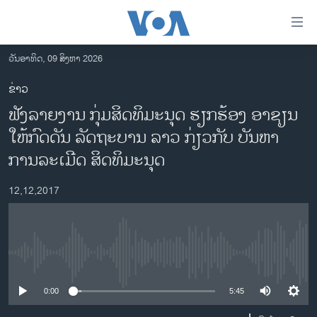
ລິ້ງ
ສຳຫລັບ
ເຂົ້າ
ວັນອາທິດ, 09 ສິງຫາ 2026
ຫາ
ໂຮມເພຈ
ຂ່າວ
ຂ້າມ
ລາວ
ຟັງລາຍງານ ກຸ່ມສິດທິມະນຸດ ຮຽກຮ້ອງ ອາຊຽນ
ຂ້າມ
ອາເມຣິກາ
ຂ້າມ
ໃຫ້ກົດດັນ ລັດຖະບານ ລາວ ກ່ຽວກັບ ບັນຫາ
ໄປ
ການເລືອກຕັ້ງ ປະທານາທີບໍດີ ສະຫະລັດ 2024
ການລະເມີດ ສິດທິມະນຸດ
ຫາ
ຂ່າວ​ຈີນ
ຊອກ
12,12,2017
ຄົ້ນ
ໂລກ
ເອເຊຍ
ອິດສະຫຼະພາບດ້ານການຂ່າວ
No media source currently available
ຊີວິດຊາວລາວ
0:00
5:45
ຊຸມຊົນຊາວລາວ