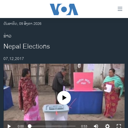
ລິ້ງ
ສຳຫລັບ
ເຂົ້າ
ວັນອາທິດ, 09 ສິງຫາ 2026
ຫາ
ໂຮມເພຈ
ຂ່າວ
ຂ້າມ
ລາວ
Nepal Elections
ຂ້າມ
ອາເມຣິກາ
ຂ້າມ
07,12,2017
ໄປ
ການເລືອກຕັ້ງ ປະທານາທີບໍດີ ສະຫະລັດ 2024
ຫາ
ຂ່າວ​ຈີນ
ຊອກ
ຄົ້ນ
ໂລກ
ເອເຊຍ
No media source currently available
ອິດສະຫຼະພາບດ້ານການຂ່າວ
ຊີວິດຊາວລາວ
ຊຸມຊົນຊາວລາວ
0:00
0:53