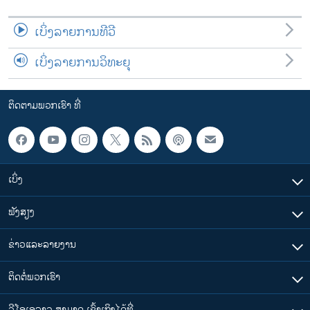
ເບິ່ງລາຍການທີວີ
ເບິ່ງລາຍການວິທະຍຸ
ຕິດຕາມພວກເຮົາ ທີ່
ເບິ່ງ
ຟັງສຽງ
ຂ່າວແລະລາຍງານ
ຕິດຕໍ່ພວກເຮົາ
ວີໂອເອລາວ ສາມາດ ເຂົ້າເຖິງໄດ້ທີ່