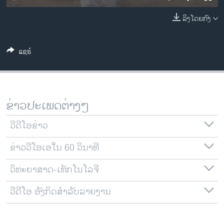
ວິທະຍາສາດ-ເທັກໂນໂລຈີ
ລິງໂດຍກົງ
ທຸລະກິດ
ພາສາອັງກິດ
ແຊຣ໌
ວີດີໂອ
ສຽງ
ລາຍການກະຈາຍສຽງ
ຂ່າວປະເພດຕ່າງໆ
ຕິດຕາມພວກເຮົາ ທີ່
ລາຍງານ
ວີດີໂອຂ່າວ
ຂ່າວວີໂອເອໃນ 60 ວິນາທີ
ພາສາຕ່າງໆ
ວິທະຍາສາດ-ເທັກໂນໂລຈີ
ວີດີໂອ ອັງກິດສຳລັບລາຍງານ