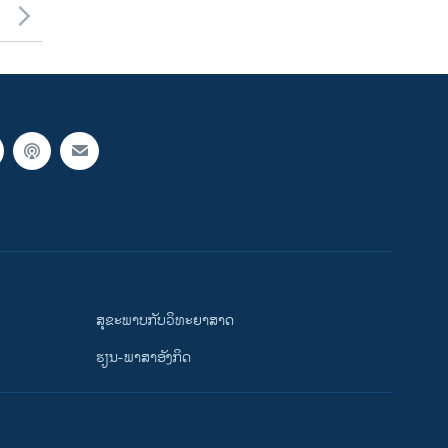
ສຸຂະພາບກັບວິທະຍາສາດ
ຮຽນ-ພາສາອັງກິດ