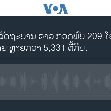
ລັດຖະບານ ລາວ ກວດພົບ 209 ໂ
ຍ ຫຼາຍກວ່າ 5,331 ຕື້ກີບ.
No media source currently availa