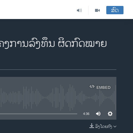
ສົດ
ຄງການລົງທຶນ ຜິດກົດໝາຍ
EMBED
ble
4:36
ລິງໂດຍກົງ
EMBED