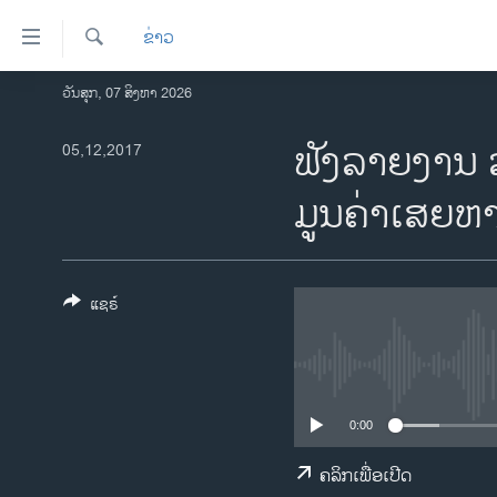
ລິ້ງ
ຂ່າວ
ສຳຫລັບ
ເຂົ້າ
ຄົ້ນຫາ
ວັນສຸກ, 07 ສິງຫາ 2026
ໂຮມເພຈ
ຫາ
ລາວ
ຟັງລາຍງານ 
05,12,2017
ຂ້າມ
ຂ້າມ
ອາເມຣິກາ
ມູນຄ່າເສຍຫາ
ຂ້າມ
ການເລືອກຕັ້ງ ປະທານາທີບໍດີ ສະຫະລັດ
ໄປ
2024
ຫາ
ຂ່າວ​ຈີນ
ຊອກ
ແຊຣ໌
ຄົ້ນ
ໂລກ
ເອເຊຍ
ອິດສະຫຼະພາບດ້ານການຂ່າວ
0:00
ຊີວິດຊາວລາວ
ຄລິກເພື່ອເປີດ
ຊຸມຊົນຊາວລາວ