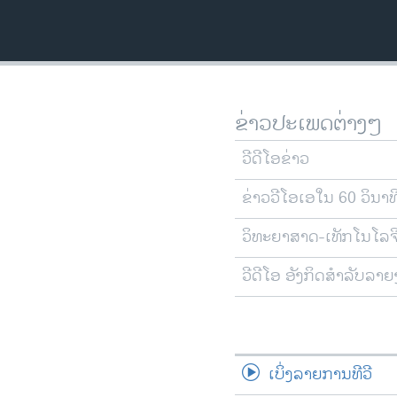
ວິທະຍາສາດ-ເທັກໂນໂລຈີ
ທຸລະກິດ
ພາສາອັງກິດ
ວີດີໂອ
ຂ່າວປະເພດຕ່າງໆ
ສຽງ
ວີດີໂອຂ່າວ
ລາຍການກະຈາຍສຽງ
ຂ່າວວີໂອເອໃນ 60 ວິນາທ
ລາຍງານ
ວິທະຍາສາດ-ເທັກໂນໂລຈ
ວີດີໂອ ອັງກິດສຳລັບລາ
ເບິ່ງລາຍການທີວີ