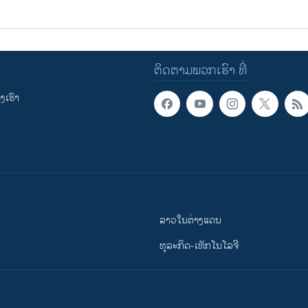
ຕິດຕາມພວກເຮົາ ທີ່
ເຮົາ
ລາວໃນຕ່າງແດນ
ທຸລະກິດ-ເທັກໂນໂລຈີ