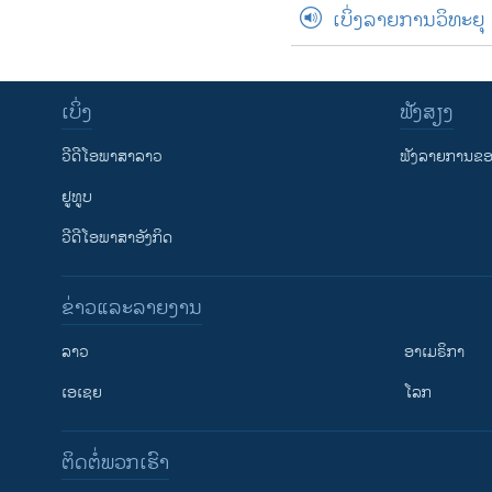
ເບິ່ງລາຍການວິທະຍຸ
ເບິ່ງ
ຟັງສຽງ
ວີດີໂອພາສາລາວ
ຟັງລາຍການຂອງ
ຢູທູບ
ວີດີໂອພາສາອັງກິດ
ຂ່າວແລະລາຍງານ
ລາວ
ອາເມຣິກາ
ເອເຊຍ
ໂລກ
ຕິດຕໍ່ພວກເຮົາ