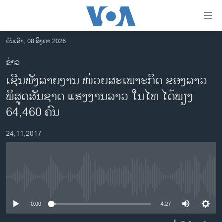
ລິ້ງ
ສຳຫລັບ
ເຂົ້າ
ວັນເສົາ, 08 ສິງຫາ 2026
ຫາ
ໂຮມເພຈ
ຂ່າວ
ຂ້າມ
ລາວ
ເຊີນຟັງລາຍງານ ໜ່ວຍສະເພາະກິດ ຂອງລາວ
ຂ້າມ
ອາເມຣິກາ
ຂ້າມ
ພິສູດສັນຊາດ ແຮງງານລາວ ໃນໄທ ໄດ້ພຽງ
ໄປ
ການເລືອກຕັ້ງ ປະທານາທີບໍດີ ສະຫະລັດ 2024
64,460 ຄົນ
ຫາ
ຂ່າວ​ຈີນ
ຊອກ
24,11,2017
ຄົ້ນ
ໂລກ
ເອເຊຍ
ອິດສະຫຼະພາບດ້ານການຂ່າວ
No media source currently available
ຊີວິດຊາວລາວ
0:00
4:27
ຊຸມຊົນຊາວລາວ