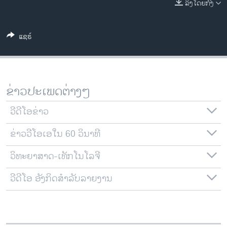
ລິງໂດຍກົງ
ວິທະຍາສາດ-ເທັກໂນໂລຈີ
ທຸລະກິດ
ແຊຣ໌
ພາສາອັງກິດ
ວີດີໂອ
ສຽງ
ຂ່າວປະເພດຕ່າງໆ
ລາຍການກະຈາຍສຽງ
ຕິດຕາມພວກເຮົາ ທີ່
ວີດີໂອຂ່າວ
ລາຍງານ
ຂ່າວວີໂອເອໃນ 60 ວິນາທີ
ວິທະຍາສາດ-ເທັກໂນໂລຈີ
ພາສາຕ່າງໆ
ວີດີໂອ ອັງກິດສຳລັບລາຍງານ