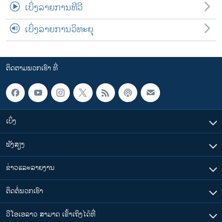
ເບິ່ງລາຍການທີວີ
ເບິ່ງລາຍການວິທະຍຸ
ຕິດຕາມພວກເຮົາ ທີ່
ເບິ່ງ
ຟັງສຽງ
ຂ່າວແລະລາຍງານ
ຕິດຕໍ່ພວກເຮົາ
ວີໂອເອລາວ ສາມາດ ເຂົ້າເຖິງໄດ້ທີ່