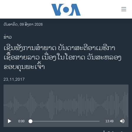
ລິ້ງ
ສຳຫລັບ
ເຂົ້າ
ວັນອາທິດ, 09 ສິງຫາ 2026
ຫາ
ໂຮມເພຈ
ຂ່າວ
ຂ້າມ
ລາວ
ເຊີນຟັງການສຳພາດ ບັນດາສະຕີອາເມຣີກາ
ຂ້າມ
ອາເມຣິກາ
ຂ້າມ
ເຊື້ອສາຍລາວ ເນື່ອງໃນໂອກາດ ວັນສະຫລອງ
ໄປ
ການເລືອກຕັ້ງ ປະທານາທີບໍດີ ສະຫະລັດ 2024
ຂອບຄຸນພະເຈົ້າ
ຫາ
ຂ່າວ​ຈີນ
ຊອກ
23,11,2017
ຄົ້ນ
ໂລກ
ເອເຊຍ
ອິດສະຫຼະພາບດ້ານການຂ່າວ
No media source currently available
ຊີວິດຊາວລາວ
0:00
13:49
ຊຸມຊົນຊາວລາວ