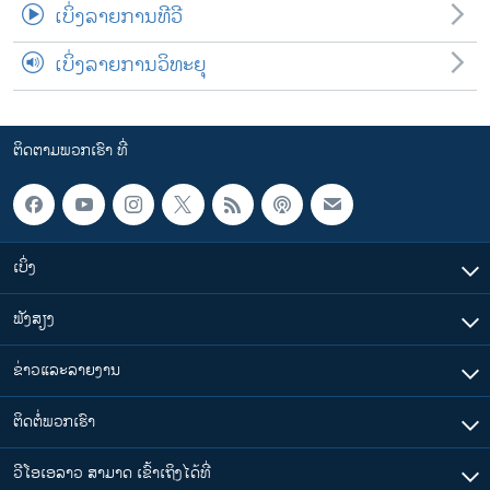
ເບິ່ງລາຍການທີວີ
ເບິ່ງລາຍການວິທະຍຸ
ຕິດຕາມພວກເຮົາ ທີ່
ເບິ່ງ
ຟັງສຽງ
ຂ່າວແລະລາຍງານ
ຕິດຕໍ່ພວກເຮົາ
ວີໂອເອລາວ ສາມາດ ເຂົ້າເຖິງໄດ້ທີ່