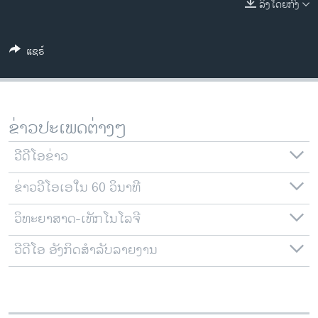
ລິງໂດຍກົງ
ວິທະຍາສາດ-ເທັກໂນໂລຈີ
ທຸລະກິດ
ແຊຣ໌
ພາສາອັງກິດ
ວີດີໂອ
ສຽງ
ຂ່າວປະເພດຕ່າງໆ
ລາຍການກະຈາຍສຽງ
ຕິດຕາມພວກເຮົາ ທີ່
ວີດີໂອຂ່າວ
ລາຍງານ
ຂ່າວວີໂອເອໃນ 60 ວິນາທີ
ວິທະຍາສາດ-ເທັກໂນໂລຈີ
ພາສາຕ່າງໆ
ວີດີໂອ ອັງກິດສຳລັບລາຍງານ