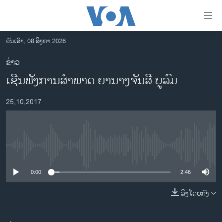
ລິ້ງ
ສຳຫລັບ
ເຂົ້າ
ວັນເສົາ, 08 ສິງຫາ 2026
ຫາ
ໂຮມເພຈ
ຂ່າວ
ຂ້າມ
ລາວ
ເຊີນຟັງການສຳພາດ ຍານາງຈັນສີ ບູລົມ
ຂ້າມ
ອາເມຣິກາ
ຂ້າມ
25,10,2017
ໄປ
ການເລືອກຕັ້ງ ປະທານາທີບໍດີ ສະຫະລັດ 2024
ຫາ
ຂ່າວ​ຈີນ
ຊອກ
ຄົ້ນ
ໂລກ
No media source currently available
ເອເຊຍ
0:00
2:46
ອິດສະຫຼະພາບດ້ານການຂ່າວ
ຊີວິດຊາວລາວ
ລິງໂດຍກົງ
ຊຸມຊົນຊາວລາວ