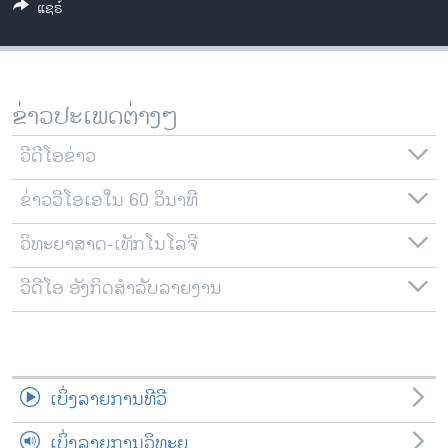
ແຊຣ໌
ວິທະຍາສາດ-ເທັກໂນໂລຈີ
ທຸລະກິດ
ພາສາອັງກິດ
ຂ່າວປະເພດຕ່າງໆ
ວີດີໂອ
ວີດີໂອຂ່າວ
ສຽງ
ຂ່າວວີໂອເອໃນ 60 ວິນາທີ
ລາຍການກະຈາຍສຽງ
ຕິດຕາມພວກເຮົາ ທີ່
ລາຍງານ
ວິທະຍາສາດ-ເທັກໂນໂລຈີ
ວີດີໂອ ອັງກິດສຳລັບລາຍງານ
ພາສາຕ່າງໆ
ເບິ່ງລາຍການທີວີ
ເບິ່ງລາຍການວິທະຍຸ