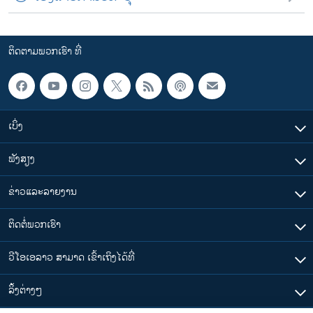
ຕິດຕາມພວກເຮົາ ທີ່
ເບິ່ງ
ຟັງສຽງ
ຂ່າວແລະລາຍງານ
ຕິດຕໍ່ພວກເຮົາ
ວີໂອເອລາວ ສາມາດ ເຂົ້າເຖິງໄດ້ທີ່
​ລິ້ງ​ຕ່າງໆ