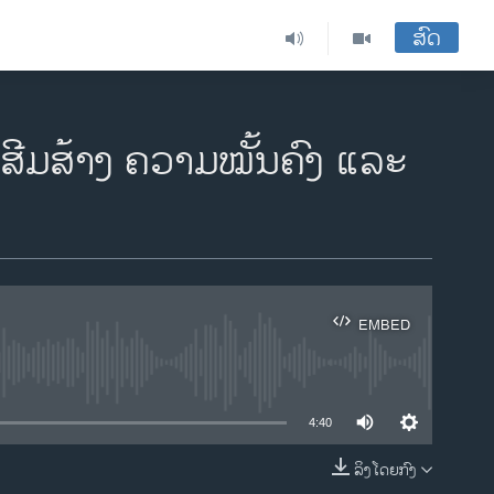
ສົດ
ສີມສ້າງ ຄວາມໝັ້ນຄົງ ແລະ
EMBED
ble
4:40
ລິງໂດຍກົງ
EMBED