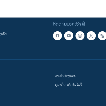
ຕິດຕາມພວກເຮົາ ທີ່
ເຮົາ
ລາວໃນຕ່າງແດນ
ທຸລະກິດ-ເທັກໂນໂລຈີ