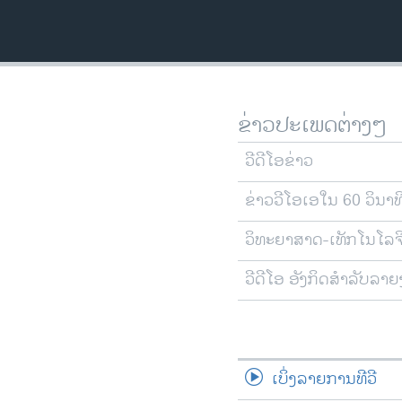
ວິທະຍາສາດ-ເທັກໂນໂລຈີ
ທຸລະກິດ
ພາສາອັງກິດ
ວີດີໂອ
ຂ່າວປະເພດຕ່າງໆ
ສຽງ
ວີດີໂອຂ່າວ
ລາຍການກະຈາຍສຽງ
ຂ່າວວີໂອເອໃນ 60 ວິນາທ
ລາຍງານ
ວິທະຍາສາດ-ເທັກໂນໂລຈ
ວີດີໂອ ອັງກິດສຳລັບລາ
ເບິ່ງລາຍການທີວີ