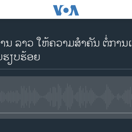
ານ ລາວ ໃຫ້ຄວາມສຳຄັນ ຕໍ່ການເ
ບຮຽບຮ້ອຍ
No media source currently availa