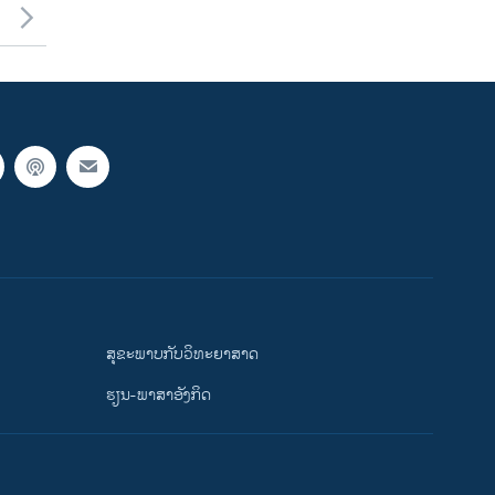
ສຸຂະພາບກັບວິທະຍາສາດ
ຮຽນ-ພາສາອັງກິດ