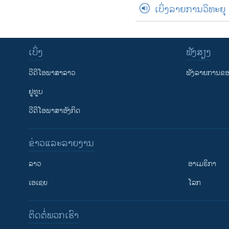
ເບິ່ງລາຍການວິທະຍຸ
ເບິ່ງ
ຟັງສຽງ
ວີດີໂອພາສາລາວ
ຟັງລາຍການຂອງ
ຢູທູບ
ວີດີໂອພາສາອັງກິດ
ຂ່າວແລະລາຍງານ
ລາວ
ອາເມຣິກາ
ເອເຊຍ
ໂລກ
ຕິດຕໍ່ພວກເຮົາ