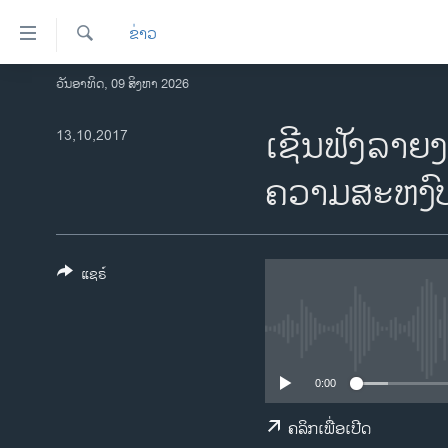
ລິ້ງ
ຂ່າວ
ສຳຫລັບ
ເຂົ້າ
ຄົ້ນຫາ
ວັນອາທິດ, 09 ສິງຫາ 2026
ໂຮມເພຈ
ຫາ
ລາວ
ເຊີນຟັງລາຍງ
13,10,2017
ຂ້າມ
ຂ້າມ
ອາເມຣິກາ
ຄວາມສະຫງົ
ຂ້າມ
ການເລືອກຕັ້ງ ປະທານາທີບໍດີ ສະຫະລັດ
ໄປ
2024
ຫາ
ຂ່າວ​ຈີນ
ຊອກ
ແຊຣ໌
ຄົ້ນ
ໂລກ
ເອເຊຍ
ອິດສະຫຼະພາບດ້ານການຂ່າວ
0:00
ຊີວິດຊາວລາວ
ຄລິກເພື່ອເປີດ
ຊຸມຊົນຊາວລາວ