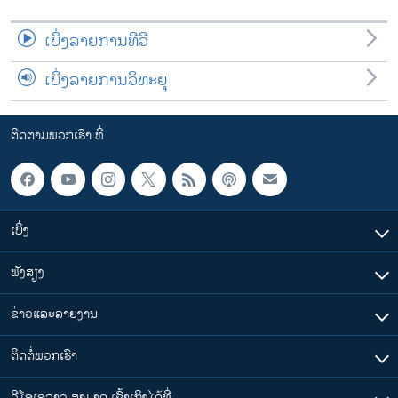
ເບິ່ງລາຍການທີວີ
ເບິ່ງລາຍການວິທະຍຸ
ຕິດຕາມພວກເຮົາ ທີ່
ເບິ່ງ
ຟັງສຽງ
ຂ່າວແລະລາຍງານ
ຕິດຕໍ່ພວກເຮົາ
ວີໂອເອລາວ ສາມາດ ເຂົ້າເຖິງໄດ້ທີ່