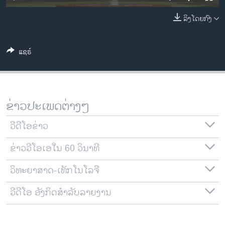
ວິທະຍາສາດ-ເທັກໂນໂລຈີ
ລິງໂດຍກົງ
ທຸລະກິດ
ພາສາອັງກິດ
ແຊຣ໌
ວີດີໂອ
ສຽງ
ລາຍການກະຈາຍສຽງ
ຂ່າວປະເພດຕ່າງໆ
ຕິດຕາມພວກເຮົາ ທີ່
ລາຍງານ
ວີດີໂອຂ່າວ
ຂ່າວວີໂອເອໃນ 60 ວິນາທີ
ພາສາຕ່າງໆ
ວິທະຍາສາດ-ເທັກໂນໂລຈີ
ວີດີໂອ ອັງກິດສຳລັບລາຍງານ