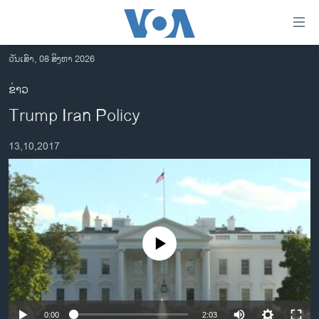
ລິ້ງ
ສຳຫລັບ
ເຂົ້າ
ວັນເສົາ, 08 ສິງຫາ 2026
ຫາ
ໂຮມເພຈ
ຂ່າວ
ຂ້າມ
ລາວ
Trump Iran Policy
ຂ້າມ
ອາເມຣິກາ
ຂ້າມ
13,10,2017
ໄປ
ການເລືອກຕັ້ງ ປະທານາທີບໍດີ ສະຫະລັດ 2024
ຫາ
ຂ່າວ​ຈີນ
ຊອກ
ຄົ້ນ
ໂລກ
ເອເຊຍ
No media source currently available
ອິດສະຫຼະພາບດ້ານການຂ່າວ
ຊີວິດຊາວລາວ
ຊຸມຊົນຊາວລາວ
0:00
2:03