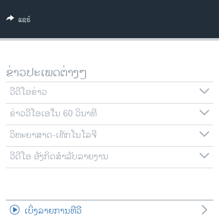
ວິທະຍາສາດ-ເທັກໂນໂລຈີ
ແຊຣ໌
ທຸລະກິດ
ພາສາອັງກິດ
ວີດີໂອ
ຂ່າວປະເພດຕ່າງໆ
ສຽງ
ວີດີໂອຂ່າວ
ລາຍການກະຈາຍສຽງ
ຕິດຕາມພວກເຮົາ ທີ່
ຂ່າວວີໂອເອໃນ 60 ວິນາທີ
ລາຍງານ
ວິທະຍາສາດ-ເທັກໂນໂລຈີ
ພາສາຕ່າງໆ
ວີດີໂອ ອັງກິດສຳລັບລາຍງານ
ເບິ່ງລາຍການທີວີ