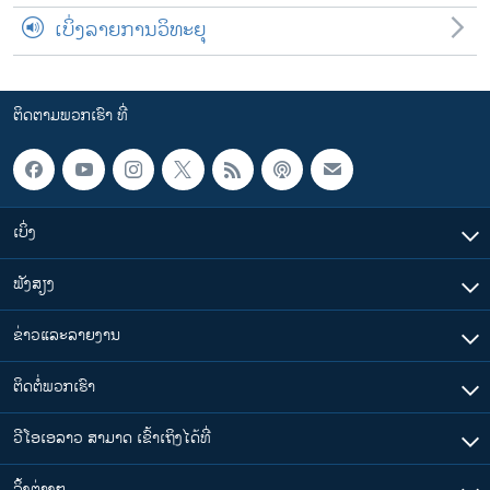
ເບິ່ງລາຍການວິທະຍຸ
ຕິດຕາມພວກເຮົາ ທີ່
ເບິ່ງ
ຟັງສຽງ
ຂ່າວແລະລາຍງານ
ຕິດຕໍ່ພວກເຮົາ
ວີໂອເອລາວ ສາມາດ ເຂົ້າເຖິງໄດ້ທີ່
​ລິ້ງ​ຕ່າງໆ