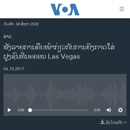
ລິ້ງ
ສຳຫລັບ
ເຂົ້າ
ວັນເສົາ, 08 ສິງຫາ 2026
ຫາ
ໂຮມເພຈ
ຂ່າວ
ຂ້າມ
ລາວ
ຟັງລາຍການຄືບໜ້າກ່ຽວກັບການຍິງກາດໃສ່
ຂ້າມ
ອາເມຣິກາ
ຂ້າມ
ຝູງຊົນທີ່ນະຄອນ Las Vegas
ໄປ
ການເລືອກຕັ້ງ ປະທານາທີບໍດີ ສະຫະລັດ 2024
ຫາ
04,10,2017
ຂ່າວ​ຈີນ
ຊອກ
ຄົ້ນ
ໂລກ
ເອເຊຍ
No media source currently available
ອິດສະຫຼະພາບດ້ານການຂ່າວ
0:00
5:59
ຊີວິດຊາວລາວ
ລິງໂດຍກົງ
ຊຸມຊົນຊາວລາວ