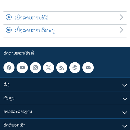
ເບິ່ງລາຍການທີວີ
ເບິ່ງລາຍການວິທະຍຸ
ຕິດຕາມພວກເຮົາ ທີ່
ເບິ່ງ
ຟັງສຽງ
ຂ່າວແລະລາຍງານ
ຕິດຕໍ່ພວກເຮົາ