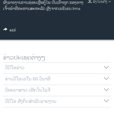
ລິງໂດຍກົງ
ຟັງລາຍງານການຊ່ອຍເຫຼືອກູ້ໄພ ບັນເທົາທຸກ ຂອງທາງ
ວິທະຍາສາດ-ເທັກໂນໂລຈີ
ເຈົ້າໜ້າທີ່ທະຫານສະຫະລັດ ຫຼັງຈາກເຮຣິເຄນ Irma
ທຸລະກິດ
ພາສາອັງກິດ
ແຊຣ໌
ວີດີໂອ
ສຽງ
ລາຍການກະຈາຍສຽງ
ຕິດຕາມພວກເຮົາ ທີ່
ຂ່າວປະເພດຕ່າງໆ
ລາຍງານ
ວີດີໂອຂ່າວ
ຂ່າວວີໂອເອໃນ 60 ວິນາທີ
ພາສາຕ່າງໆ
ວິທະຍາສາດ-ເທັກໂນໂລຈີ
ວີດີໂອ ອັງກິດສຳລັບລາຍງານ