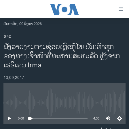
ລິ້ງ
ສຳຫລັບ
ເຂົ້າ
ວັນອາທິດ, 09 ສິງຫາ 2026
ຫາ
ໂຮມເພຈ
ຂ່າວ
ຂ້າມ
ລາວ
ຟັງລາຍງານການຊ່ອຍເຫຼືອກູ້ໄພ ບັນເທົາທຸກ
ຂ້າມ
ອາເມຣິກາ
ຂ້າມ
ຂອງທາງເຈົ້າໜ້າທີ່ທະຫານສະຫະລັດ ຫຼັງຈາກ
ໄປ
ການເລືອກຕັ້ງ ປະທານາທີບໍດີ ສະຫະລັດ 2024
ເຮຣິເຄນ Irma
ຫາ
ຂ່າວ​ຈີນ
ຊອກ
13,09,2017
ຄົ້ນ
ໂລກ
ເອເຊຍ
ອິດສະຫຼະພາບດ້ານການຂ່າວ
No media source currently available
ຊີວິດຊາວລາວ
0:00
4:36
ຊຸມຊົນຊາວລາວ