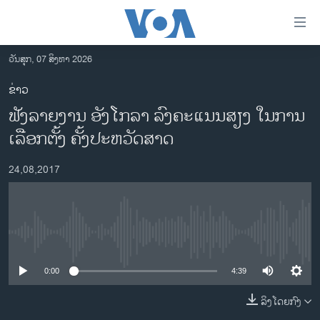
ລິ້ງ
ສຳຫລັບ
ເຂົ້າ
ວັນສຸກ, 07 ສິງຫາ 2026
ຫາ
ໂຮມເພຈ
ຂ່າວ
ຂ້າມ
ລາວ
ຟັງລາຍງານ ອັງໂກລາ ລົງຄະແນນສຽງ ໃນການ
ຂ້າມ
ອາເມຣິກາ
ຂ້າມ
ເລືອກຕັ້ງ ຄັ້ງປະຫວັດສາດ
ໄປ
ການເລືອກຕັ້ງ ປະທານາທີບໍດີ ສະຫະລັດ 2024
ຫາ
24,08,2017
ຂ່າວ​ຈີນ
ຊອກ
ຄົ້ນ
ໂລກ
ເອເຊຍ
No media source currently available
ອິດສະຫຼະພາບດ້ານການຂ່າວ
0:00
4:39
ຊີວິດຊາວລາວ
ລິງໂດຍກົງ
ຊຸມຊົນຊາວລາວ