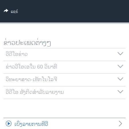
ວິທະຍາສາດ-ເທັກໂນໂລຈີ
ແຊຣ໌
ທຸລະກິດ
ພາສາອັງກິດ
ວີດີໂອ
ຂ່າວປະເພດຕ່າງໆ
ສຽງ
ວີດີໂອຂ່າວ
ລາຍການກະຈາຍສຽງ
ຕິດຕາມພວກເຮົາ ທີ່
ຂ່າວວີໂອເອໃນ 60 ວິນາທີ
ລາຍງານ
ວິທະຍາສາດ-ເທັກໂນໂລຈີ
ພາສາຕ່າງໆ
ວີດີໂອ ອັງກິດສຳລັບລາຍງານ
ເບິ່ງລາຍການທີວີ