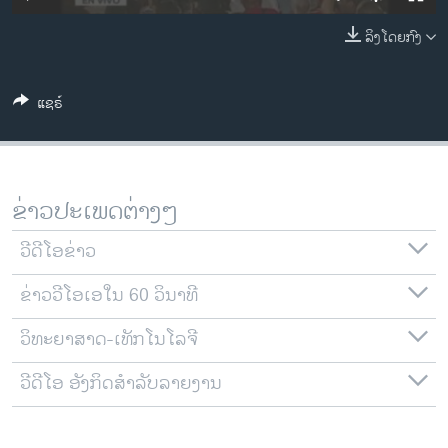
ວິທະຍາສາດ-ເທັກໂນໂລຈີ
ລິງໂດຍກົງ
ທຸລະກິດ
ພາສາອັງກິດ
ແຊຣ໌
ວີດີໂອ
ສຽງ
ລາຍການກະຈາຍສຽງ
ຂ່າວປະເພດຕ່າງໆ
ຕິດຕາມພວກເຮົາ ທີ່
ລາຍງານ
ວີດີໂອຂ່າວ
ຂ່າວວີໂອເອໃນ 60 ວິນາທີ
ພາສາຕ່າງໆ
ວິທະຍາສາດ-ເທັກໂນໂລຈີ
ວີດີໂອ ອັງກິດສຳລັບລາຍງານ