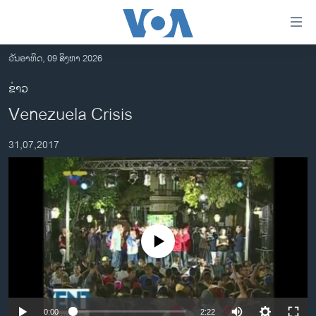
ລິ້ງ
ສຳຫລັບ
ເຂົ້າ
ວັນອາທິດ, 09 ສິງຫາ 2026
ຫາ
ໂຮມເພຈ
ຂ່າວ
ຂ້າມ
ລາວ
Venezuela Crisis
ຂ້າມ
ອາເມຣິກາ
ຂ້າມ
31,07,2017
ໄປ
ການເລືອກຕັ້ງ ປະທານາທີບໍດີ ສະຫະລັດ 2024
ຫາ
ຂ່າວ​ຈີນ
ຊອກ
ຄົ້ນ
ໂລກ
ເອເຊຍ
No media source currently available
ອິດສະຫຼະພາບດ້ານການຂ່າວ
ຊີວິດຊາວລາວ
ຊຸມຊົນຊາວລາວ
0:00
2:22