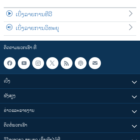
ເບິ່ງລາຍການທີວີ
ເບິ່ງລາຍການວິທະຍຸ
ຕິດຕາມພວກເຮົາ ທີ່
ເບິ່ງ
ຟັງສຽງ
ຂ່າວແລະລາຍງານ
ຕິດຕໍ່ພວກເຮົາ
ວີໂອເອລາວ ສາມາດ ເຂົ້າເຖິງໄດ້ທີ່