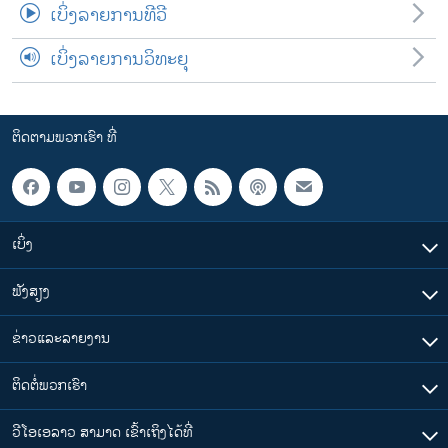
ເບິ່ງລາຍການທີວີ
ເບິ່ງລາຍການວິທະຍຸ
ຕິດຕາມພວກເຮົາ ທີ່
ເບິ່ງ
ຟັງສຽງ
ຂ່າວແລະລາຍງານ
ຕິດຕໍ່ພວກເຮົາ
ວີໂອເອລາວ ສາມາດ ເຂົ້າເຖິງໄດ້ທີ່