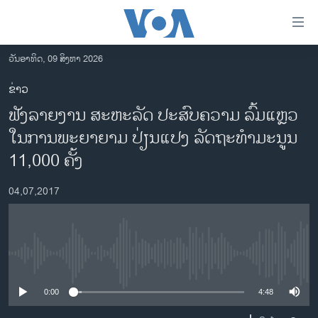
ລິ້ງ
ສຳຫລັບ
ເຂົ້າ
ວັນອາທິດ, 09 ສິງຫາ 2026
ຫາ
ໂຮມເພຈ
ຂ່າວ
ຂ້າມ
ລາວ
ຟັງລາຍງານ ສະຫະລັດ ປະສົບຄວາມ ລົ້ມແຫຼວ
ຂ້າມ
ອາເມຣິກາ
ຂ້າມ
ໃນການພະຍາຍາມ ປ່ຽນແປງ ລັດຖະທຳມະນູນ
ໄປ
ການເລືອກຕັ້ງ ປະທານາທີບໍດີ ສະຫະລັດ 2024
11,000 ຄັ້ງ
ຫາ
ຂ່າວ​ຈີນ
ຊອກ
04,07,2017
ຄົ້ນ
ໂລກ
ເອເຊຍ
ອິດສະຫຼະພາບດ້ານການຂ່າວ
No media source currently available
ຊີວິດຊາວລາວ
0:00
4:48
ຊຸມຊົນຊາວລາວ