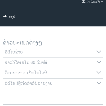
ລິງໂດຍກົງ
ວິທະຍາສາດ-ເທັກໂນໂລຈີ
ທຸລະກິດ
ແຊຣ໌
ພາສາອັງກິດ
ວີດີໂອ
ສຽງ
ຂ່າວປະເພດຕ່າງໆ
ລາຍການກະຈາຍສຽງ
ຕິດຕາມພວກເຮົາ ທີ່
ວີດີໂອຂ່າວ
ລາຍງານ
ຂ່າວວີໂອເອໃນ 60 ວິນາທີ
ວິທະຍາສາດ-ເທັກໂນໂລຈີ
ພາສາຕ່າງໆ
ວີດີໂອ ອັງກິດສຳລັບລາຍງານ