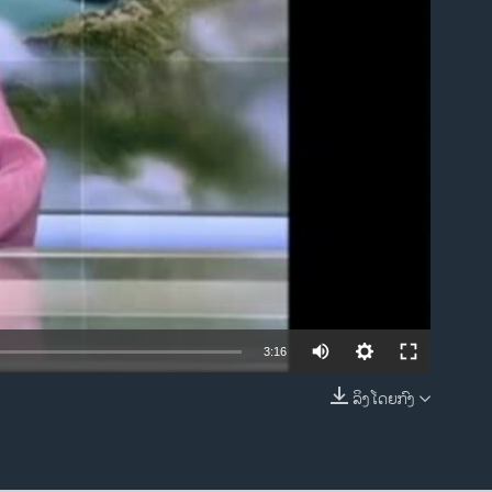
ble
3:16
ລິງໂດຍກົງ
EMBED