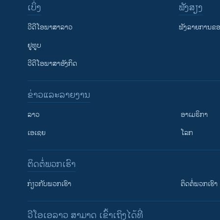
ເບິ່ງ
ຟັງສຽງ
ວີດີໂອພາສາລາວ
ຟັງລາຍການຂອງ
ຢູທູບ
ວີດີໂອພາສາອັງກິດ
ຂ່າວແລະລາຍງານ
ລາວ
ອາເມຣິກາ
ເອເຊຍ
ໂລກ
ຕິດຕໍ່ພວກເຮົາ
ກ່ຽວກັບພວກເຮົາ
ຕິດຕໍ່ພວກເຮົາ
ວີໂອເອລາວ ສາມາດ ເຂົ້າເຖິງໄດ້ທີ່