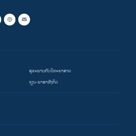
ສຸຂະພາບກັບວິທະຍາສາດ
ຮຽນ-ພາສາອັງກິດ