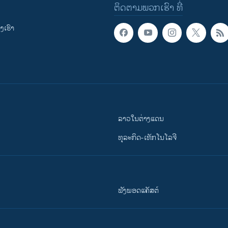
ຕິດຕາມພວກເຮົາ ທີ່
ເຮົາ
ລາວໃນຕ່າງແດນ
ທຸລະກິດ-ເທັກໂນໂລຈີ
ຟັງພອດແຄັສຕ໌