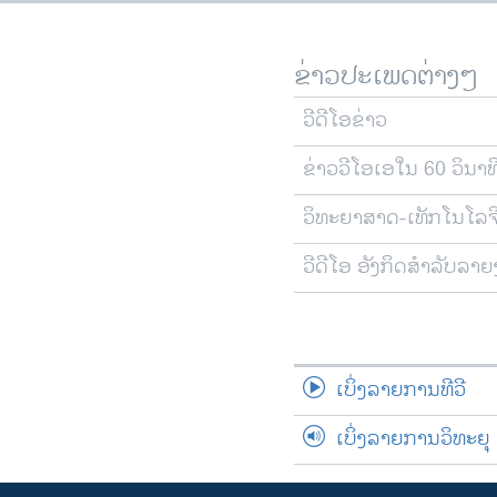
ຂ່າວປະເພດຕ່າງໆ
ວີດີໂອຂ່າວ
ຂ່າວວີໂອເອໃນ 60 ວິນາທ
ວິທະຍາສາດ-ເທັກໂນໂລຈ
ວີດີໂອ ອັງກິດສຳລັບລາ
ເບິ່ງລາຍການທີວີ
ເບິ່ງລາຍການວິທະຍຸ