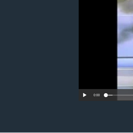
ວິທະຍາສາດ-ເທັກໂນໂລຈີ
ທຸລະກິດ
ພາສາອັງກິດ
ວີດີໂອ
ສຽງ
ລາຍການກະຈາຍສຽງ
ລາຍງານ
0:00