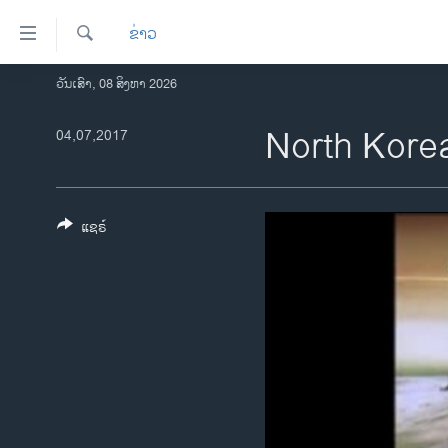
ລິ້ງ
ຂ່າວ
ສຳຫລັບ
ເຂົ້າ
ຄົ້ນຫາ
ວັນເສົາ, 08 ສິງຫາ 2026
ໂຮມເພຈ
ຫາ
ລາວ
North Korea
04,07,2017
ຂ້າມ
ຂ້າມ
ອາເມຣິກາ
ຂ້າມ
ການເລືອກຕັ້ງ ປະທານາທີບໍດີ ສະຫະລັດ
ໄປ
2024
ແຊຣ໌
ຫາ
ຂ່າວ​ຈີນ
ຊອກ
ຄົ້ນ
ໂລກ
ເອເຊຍ
ອິດສະຫຼະພາບດ້ານການຂ່າວ
ຊີວິດຊາວລາວ
ຊຸມຊົນຊາວລາວ