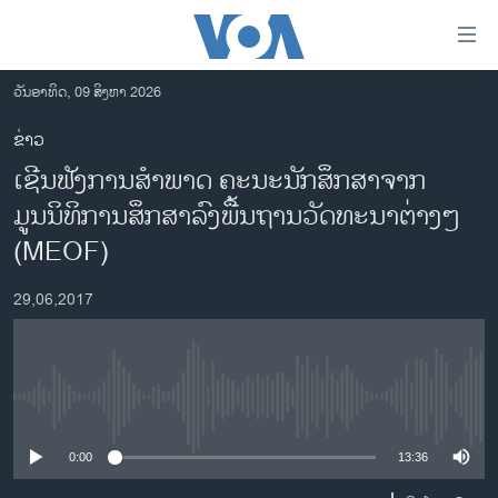
ລິ້ງ
ສຳຫລັບ
ເຂົ້າ
ວັນອາທິດ, 09 ສິງຫາ 2026
ຫາ
ໂຮມເພຈ
ຂ່າວ
ຂ້າມ
ລາວ
ເຊີນຟັງການສຳພາດ ຄະນະນັກສຶກສາຈາກ
ຂ້າມ
ອາເມຣິກາ
ຂ້າມ
ມູນນິທິການສຶກສາລົງພື້ນຖານວັດທະນາຕ່າງໆ
ໄປ
ການເລືອກຕັ້ງ ປະທານາທີບໍດີ ສະຫະລັດ 2024
(MEOF)
ຫາ
ຂ່າວ​ຈີນ
ຊອກ
29,06,2017
ຄົ້ນ
ໂລກ
ເອເຊຍ
ອິດສະຫຼະພາບດ້ານການຂ່າວ
No media source currently available
ຊີວິດຊາວລາວ
0:00
13:36
ຊຸມຊົນຊາວລາວ