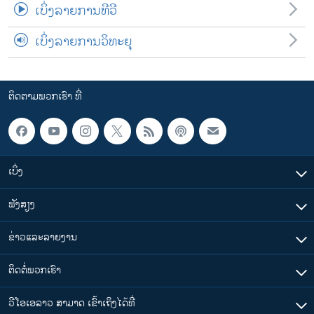
ເບິ່ງລາຍການທີວີ
ເບິ່ງລາຍການວິທະຍຸ
ຕິດຕາມພວກເຮົາ ທີ່
ເບິ່ງ
ຟັງສຽງ
ຂ່າວແລະລາຍງານ
ຕິດຕໍ່ພວກເຮົາ
ວີໂອເອລາວ ສາມາດ ເຂົ້າເຖິງໄດ້ທີ່