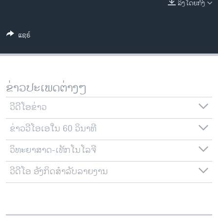
ລິງໂດຍກົງ
ວິທະຍາສາດ-ເທັກໂນໂລຈີ
ທຸລະກິດ
ແຊຣ໌
ພາສາອັງກິດ
ວີດີໂອ
ສຽງ
ຂ່າວປະເພດຕ່າງໆ
ລາຍການກະຈາຍສຽງ
ຕິດຕາມພວກເຮົາ ທີ່
ວີດີໂອຂ່າວ
ລາຍງານ
ຂ່າວວີໂອເອໃນ 60 ວິນາທີ
ວິທະຍາສາດ-ເທັກໂນໂລຈີ
ພາສາຕ່າງໆ
ວີດີໂອ ອັງກິດສຳລັບລາຍງານ