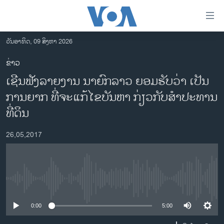
ລິ້ງ
ສຳຫລັບ
ເຂົ້າ
ວັນອາທິດ, 09 ສິງຫາ 2026
ຫາ
ໂຮມເພຈ
ຂ່າວ
ຂ້າມ
ລາວ
ເຊີນຟັງລາຍງານ ນາຍົກລາວ ຍອມຮັບວ່າ ເປັນ
ຂ້າມ
ອາເມຣິກາ
ຂ້າມ
ການຍາກ ທີ່ຈະແກ້ໄຂບັນຫາ ກ່ຽວກັບສຳປະທານ
ໄປ
ການເລືອກຕັ້ງ ປະທານາທີບໍດີ ສະຫະລັດ 2024
ທີ່ດິນ
ຫາ
ຂ່າວ​ຈີນ
ຊອກ
26,05,2017
ຄົ້ນ
ໂລກ
ເອເຊຍ
ອິດສະຫຼະພາບດ້ານການຂ່າວ
No media source currently available
ຊີວິດຊາວລາວ
0:00
5:00
ຊຸມຊົນຊາວລາວ