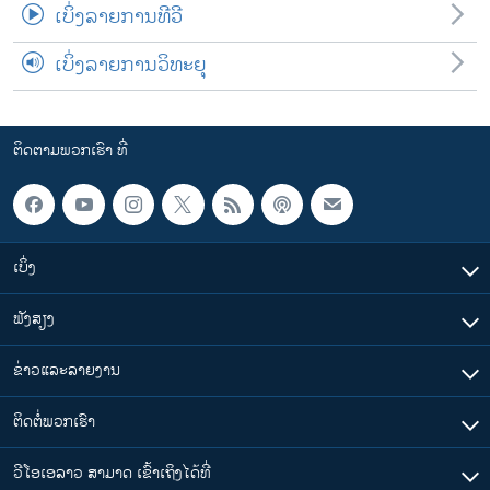
ເບິ່ງລາຍການທີວີ
ເບິ່ງລາຍການວິທະຍຸ
ຕິດຕາມພວກເຮົາ ທີ່
ເບິ່ງ
ຟັງສຽງ
ຂ່າວແລະລາຍງານ
ຕິດຕໍ່ພວກເຮົາ
ວີໂອເອລາວ ສາມາດ ເຂົ້າເຖິງໄດ້ທີ່