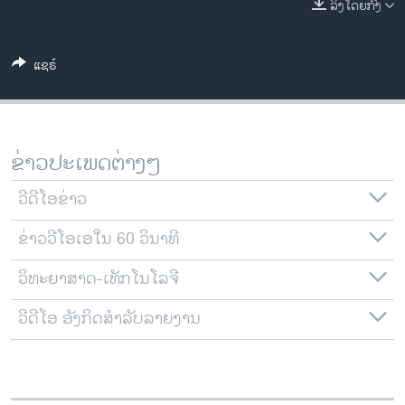
ລິງໂດຍກົງ
ວິທະຍາສາດ-ເທັກໂນໂລຈີ
ທຸລະກິດ
ແຊຣ໌
ພາສາອັງກິດ
ວີດີໂອ
ສຽງ
ຂ່າວປະເພດຕ່າງໆ
ລາຍການກະຈາຍສຽງ
ຕິດຕາມພວກເຮົາ ທີ່
ວີດີໂອຂ່າວ
ລາຍງານ
ຂ່າວວີໂອເອໃນ 60 ວິນາທີ
ວິທະຍາສາດ-ເທັກໂນໂລຈີ
ພາສາຕ່າງໆ
ວີດີໂອ ອັງກິດສຳລັບລາຍງານ