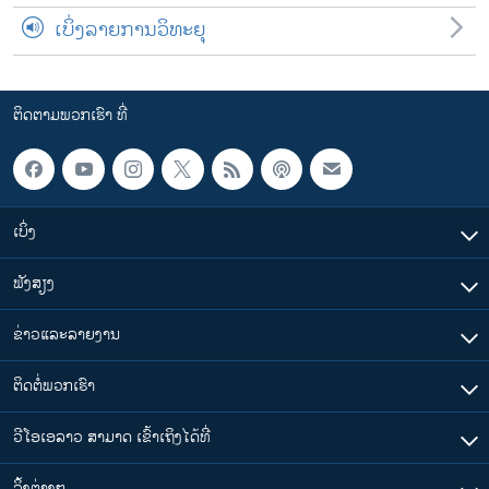
ເບິ່ງລາຍການວິທະຍຸ
ຕິດຕາມພວກເຮົາ ທີ່
ເບິ່ງ
ຟັງສຽງ
ຂ່າວແລະລາຍງານ
ຕິດຕໍ່ພວກເຮົາ
ວີໂອເອລາວ ສາມາດ ເຂົ້າເຖິງໄດ້ທີ່
​ລິ້ງ​ຕ່າງໆ