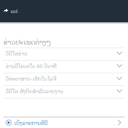
ວິທະຍາສາດ-ເທັກໂນໂລຈີ
ແຊຣ໌
ທຸລະກິດ
ພາສາອັງກິດ
ວີດີໂອ
ຂ່າວປະເພດຕ່າງໆ
ສຽງ
ວີດີໂອຂ່າວ
ລາຍການກະຈາຍສຽງ
ຕິດຕາມພວກເຮົາ ທີ່
ຂ່າວວີໂອເອໃນ 60 ວິນາທີ
ລາຍງານ
ວິທະຍາສາດ-ເທັກໂນໂລຈີ
ພາສາຕ່າງໆ
ວີດີໂອ ອັງກິດສຳລັບລາຍງານ
ເບິ່ງລາຍການທີວີ