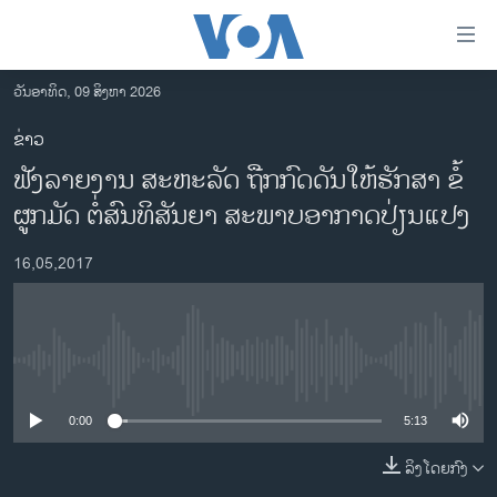
ລິ້ງ
ສຳຫລັບ
ເຂົ້າ
ວັນອາທິດ, 09 ສິງຫາ 2026
ຫາ
ໂຮມເພຈ
ຂ່າວ
ຂ້າມ
ລາວ
ຟັງລາຍງານ ສະຫະລັດ ຖືກກົດດັນໃຫ້ຮັກສາ ຂໍ້
ຂ້າມ
ອາເມຣິກາ
ຂ້າມ
ຜູກມັດ ຕໍ່ສົນທິສັນຍາ ສະພາບອາກາດປ່ຽນແປງ
ໄປ
ການເລືອກຕັ້ງ ປະທານາທີບໍດີ ສະຫະລັດ 2024
ຫາ
16,05,2017
ຂ່າວ​ຈີນ
ຊອກ
ຄົ້ນ
ໂລກ
ເອເຊຍ
No media source currently available
ອິດສະຫຼະພາບດ້ານການຂ່າວ
0:00
5:13
ຊີວິດຊາວລາວ
ລິງໂດຍກົງ
ຊຸມຊົນຊາວລາວ