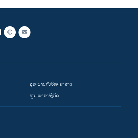
ສຸຂະພາບກັບວິທະຍາສາດ
ຮຽນ-ພາສາອັງກິດ