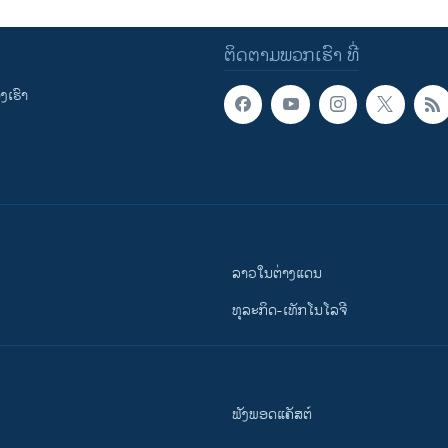
ຕິດຕາມພວກເຮົາ ທີ່
ເຮົາ
ລາວໃນຕ່າງແດນ
ທຸລະກິດ-ເທັກໂນໂລຈີ
ຟັງພອດແຄັສຕ໌