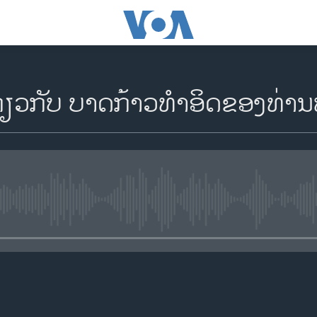
ຽວ​ກັບ ບາດກ້າວທຳອິດຂອງທ່ານທ
No media source currently availa