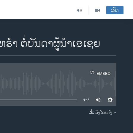
ສົດ
ຣຳ ຕໍ່ບັນດາຜູ້ນຳເອເຊຍ
EMBED
ble
4:43
ລິງໂດຍກົງ
EMBED