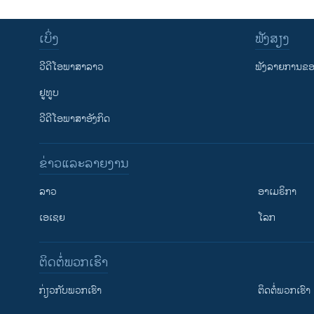
ເບິ່ງ
ຟັງສຽງ
ວີດີໂອພາສາລາວ
ຟັງລາຍການຂອງ
ຢູທູບ
ວີດີໂອພາສາອັງກິດ
ຂ່າວແລະລາຍງານ
ລາວ
ອາເມຣິກາ
ເອເຊຍ
ໂລກ
ຕິດຕໍ່ພວກເຮົາ
ກ່ຽວກັບພວກເຮົາ
ຕິດຕໍ່ພວກເຮົາ