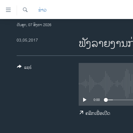
ລິ້ງ
ຂ່າວ
ສຳຫລັບ
ເຂົ້າ
ຄົ້ນຫາ
ວັນສຸກ, 07 ສິງຫາ 2026
ໂຮມເພຈ
ຫາ
ລາວ
ຟັງລາຍງານກ່
03,05,2017
ຂ້າມ
ຂ້າມ
ອາເມຣິກາ
ຂ້າມ
ການເລືອກຕັ້ງ ປະທານາທີບໍດີ ສະຫະລັດ
ໄປ
2024
ແຊຣ໌
ຫາ
ຂ່າວ​ຈີນ
ຊອກ
ຄົ້ນ
ໂລກ
ເອເຊຍ
0:00
ອິດສະຫຼະພາບດ້ານການຂ່າວ
ຄລິກເພື່ອເປີດ
ຊີວິດຊາວລາວ
ຊຸມຊົນຊາວລາວ