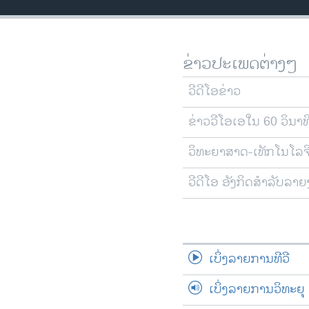
ວິທະຍາສາດ-ເທັກໂນໂລຈີ
ທຸລະກິດ
ຂ່າວປະເພດຕ່າງໆ
ພາສາອັງກິດ
ວີດີໂອ
ວີດີໂອຂ່າວ
ສຽງ
ຂ່າວວີໂອເອໃນ 60 ວິນາທ
ລາຍການກະຈາຍສຽງ
ວິທະຍາສາດ-ເທັກໂນໂລຈ
ລາຍງານ
ວີດີໂອ ອັງກິດສຳລັບລາ
ເບິ່ງລາຍການທີວີ
ເບິ່ງລາຍການວິທະຍຸ