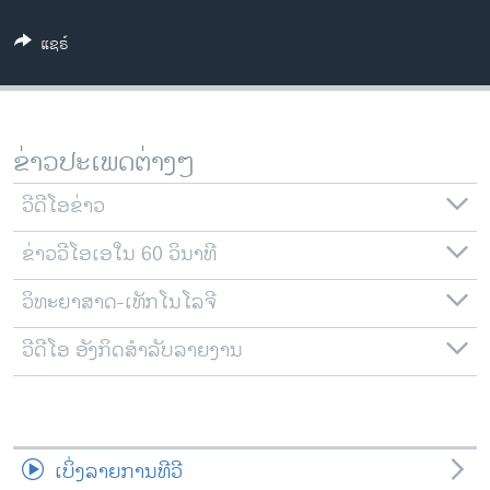
ວິທະຍາສາດ-ເທັກໂນໂລຈີ
ແຊຣ໌
ທຸລະກິດ
ພາສາອັງກິດ
ວີດີໂອ
ຂ່າວປະເພດຕ່າງໆ
ສຽງ
ວີດີໂອຂ່າວ
ລາຍການກະຈາຍສຽງ
ຕິດຕາມພວກເຮົາ ທີ່
ຂ່າວວີໂອເອໃນ 60 ວິນາທີ
ລາຍງານ
ວິທະຍາສາດ-ເທັກໂນໂລຈີ
ພາສາຕ່າງໆ
ວີດີໂອ ອັງກິດສຳລັບລາຍງານ
ເບິ່ງລາຍການທີວີ