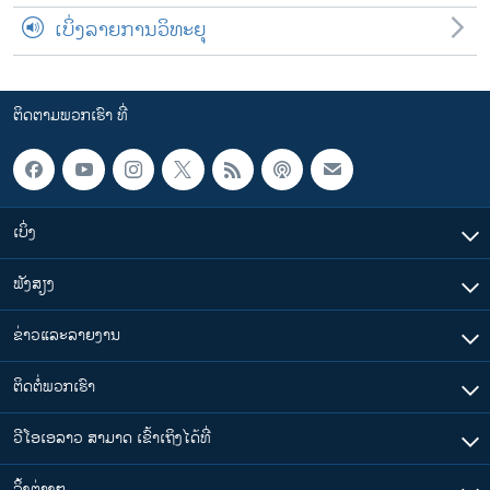
ເບິ່ງລາຍການວິທະຍຸ
ຕິດຕາມພວກເຮົາ ທີ່
ເບິ່ງ
ຟັງສຽງ
ຂ່າວແລະລາຍງານ
ຕິດຕໍ່ພວກເຮົາ
ວີໂອເອລາວ ສາມາດ ເຂົ້າເຖິງໄດ້ທີ່
​ລິ້ງ​ຕ່າງໆ