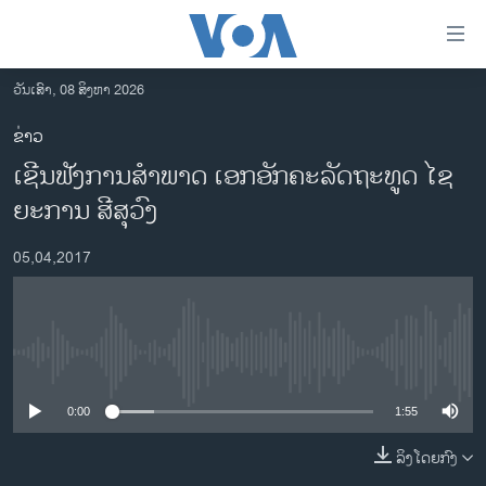
ລິ້ງ
ສຳຫລັບ
ເຂົ້າ
ວັນເສົາ, 08 ສິງຫາ 2026
ຫາ
ໂຮມເພຈ
ຂ່າວ
ຂ້າມ
ລາວ
ເຊີນຟັງການສຳພາດ ເອກອັກຄະລັດຖະທູດ ໄຊ
ຂ້າມ
ອາເມຣິກາ
ຂ້າມ
ຍະການ ສີສຸວົງ
ໄປ
ການເລືອກຕັ້ງ ປະທານາທີບໍດີ ສະຫະລັດ 2024
ຫາ
05,04,2017
ຂ່າວ​ຈີນ
ຊອກ
ຄົ້ນ
ໂລກ
ເອເຊຍ
No media source currently available
ອິດສະຫຼະພາບດ້ານການຂ່າວ
0:00
1:55
ຊີວິດຊາວລາວ
ລິງໂດຍກົງ
ຊຸມຊົນຊາວລາວ