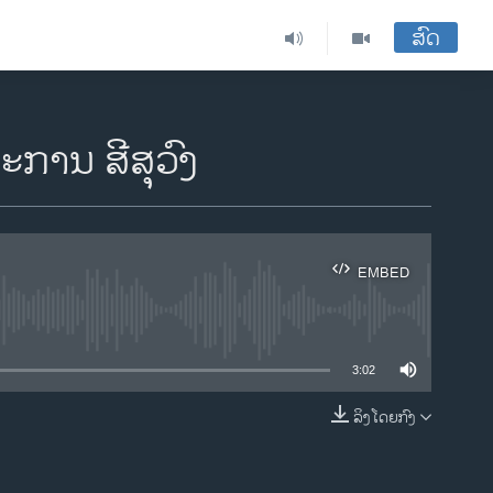
ສົດ
ການ ສີສຸວົງ
EMBED
ble
3:02
ລິງໂດຍກົງ
EMBED