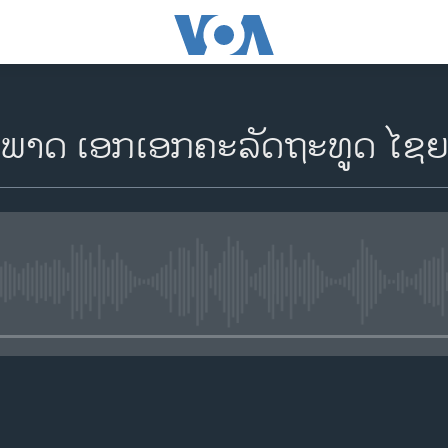
ຳພາດ ເອກເອກຄະລັດຖະທູດ ໄຊຍະ
No media source currently availa