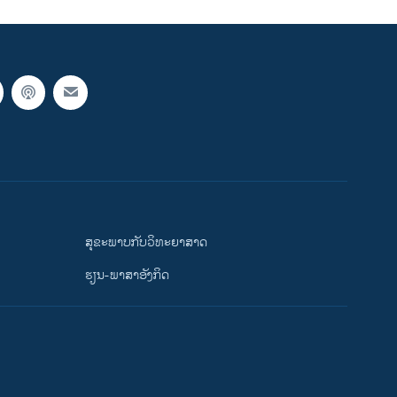
ສຸຂະພາບກັບວິທະຍາສາດ
ຮຽນ-ພາສາອັງກິດ