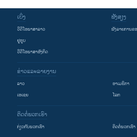
ເບິ່ງ
ຟັງສຽງ
ວີດີໂອພາສາລາວ
ຟັງລາຍການຂອງ
ຢູທູບ
ວີດີໂອພາສາອັງກິດ
ຂ່າວແລະລາຍງານ
ລາວ
ອາເມຣິກາ
ເອເຊຍ
ໂລກ
ຕິດຕໍ່ພວກເຮົາ
ກ່ຽວກັບພວກເຮົາ
ຕິດຕໍ່ພວກເຮົາ