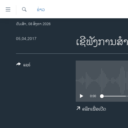
ລິ້ງ
ຂ່າວ
ສຳຫລັບ
ເຂົ້າ
ຄົ້ນຫາ
ວັນເສົາ, 08 ສິງຫາ 2026
ໂຮມເພຈ
ຫາ
ລາວ
ເຊີຟັງການສ
05,04,2017
ຂ້າມ
ຂ້າມ
ອາເມຣິກາ
ຂ້າມ
ການເລືອກຕັ້ງ ປະທານາທີບໍດີ ສະຫະລັດ
ໄປ
2024
ແຊຣ໌
ຫາ
ຂ່າວ​ຈີນ
ຊອກ
ຄົ້ນ
ໂລກ
ເອເຊຍ
0:00
ອິດສະຫຼະພາບດ້ານການຂ່າວ
ຄລິກເພື່ອເປີດ
ຊີວິດຊາວລາວ
ຊຸມຊົນຊາວລາວ