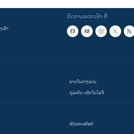
ຕິດຕາມພວກເຮົາ ທີ່
ເຮົາ
ລາວໃນຕ່າງແດນ
ທຸລະກິດ-ເທັກໂນໂລຈີ
ຟັງພອດແຄັສຕ໌