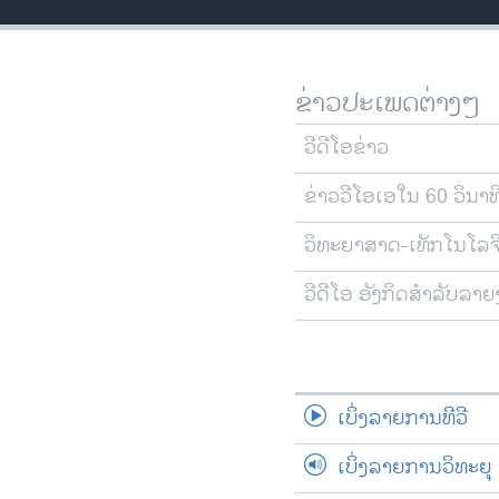
ວິທະຍາສາດ-ເທັກໂນໂລຈີ
ທຸລະກິດ
ຂ່າວປະເພດຕ່າງໆ
ພາສາອັງກິດ
ວີດີໂອ
ວີດີໂອຂ່າວ
ສຽງ
ຂ່າວວີໂອເອໃນ 60 ວິນາທ
ລາຍການກະຈາຍສຽງ
ວິທະຍາສາດ-ເທັກໂນໂລຈ
ລາຍງານ
ວີດີໂອ ອັງກິດສຳລັບລາ
ເບິ່ງລາຍການທີວີ
ເບິ່ງລາຍການວິທະຍຸ