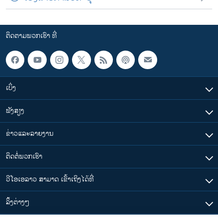
ຕິດຕາມພວກເຮົາ ທີ່
ເບິ່ງ
ຟັງສຽງ
ຂ່າວແລະລາຍງານ
ຕິດຕໍ່ພວກເຮົາ
ວີໂອເອລາວ ສາມາດ ເຂົ້າເຖິງໄດ້ທີ່
​ລິ້ງ​ຕ່າງໆ