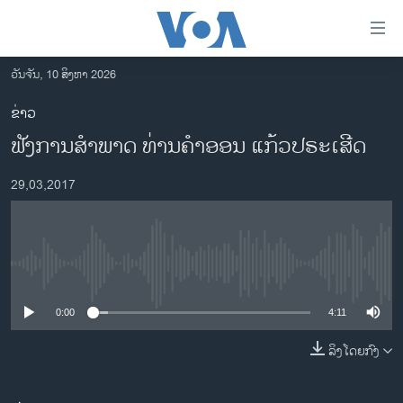
ລິ້ງ
ສຳຫລັບ
ເຂົ້າ
ວັນຈັນ, 10 ສິງຫາ 2026
ຫາ
ໂຮມເພຈ
ຂ່າວ
ຂ້າມ
ລາວ
ຟັງການສຳພາດ ທ່ານຄຳອອນ ແກ້ວປຣະເສີດ
ຂ້າມ
ອາເມຣິກາ
ຂ້າມ
29,03,2017
ໄປ
ການເລືອກຕັ້ງ ປະທານາທີບໍດີ ສະຫະລັດ 2024
ຫາ
ຂ່າວ​ຈີນ
ຊອກ
ຄົ້ນ
ໂລກ
No media source currently available
ເອເຊຍ
0:00
4:11
ອິດສະຫຼະພາບດ້ານການຂ່າວ
ຊີວິດຊາວລາວ
ລິງໂດຍກົງ
ຊຸມຊົນຊາວລາວ