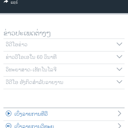
ແຊຣ໌
ວິທະຍາສາດ-ເທັກໂນໂລຈີ
ທຸລະກິດ
ພາສາອັງກິດ
ຂ່າວປະເພດຕ່າງໆ
ວີດີໂອ
ວີດີໂອຂ່າວ
ສຽງ
ຂ່າວວີໂອເອໃນ 60 ວິນາທີ
ລາຍການກະຈາຍສຽງ
ຕິດຕາມພວກເຮົາ ທີ່
ລາຍງານ
ວິທະຍາສາດ-ເທັກໂນໂລຈີ
ວີດີໂອ ອັງກິດສຳລັບລາຍງານ
ພາສາຕ່າງໆ
ເບິ່ງລາຍການທີວີ
ເບິ່ງລາຍການວິທະຍຸ