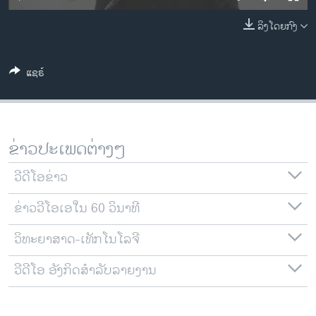
ວິທະຍາສາດ-ເທັກໂນໂລຈີ
ລິງໂດຍກົງ
ທຸລະກິດ
ພາສາອັງກິດ
ແຊຣ໌
ວີດີໂອ
ສຽງ
ລາຍການກະຈາຍສຽງ
ຂ່າວປະເພດຕ່າງໆ
ຕິດຕາມພວກເຮົາ ທີ່
ລາຍງານ
ວີດີໂອຂ່າວ
ຂ່າວວີໂອເອໃນ 60 ວິນາທີ
ພາສາຕ່າງໆ
ວິທະຍາສາດ-ເທັກໂນໂລຈີ
ວີດີໂອ ອັງກິດສຳລັບລາຍງານ