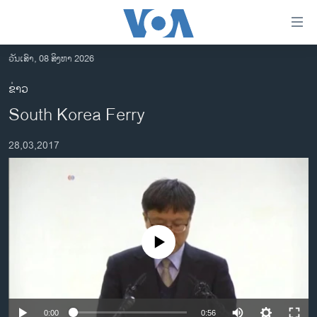
ລິ້ງ
ສຳຫລັບ
ເຂົ້າ
ວັນເສົາ, 08 ສິງຫາ 2026
ຫາ
ໂຮມເພຈ
ຂ່າວ
ຂ້າມ
ລາວ
South Korea Ferry
ຂ້າມ
ອາເມຣິກາ
ຂ້າມ
28,03,2017
ໄປ
ການເລືອກຕັ້ງ ປະທານາທີບໍດີ ສະຫະລັດ 2024
ຫາ
ຂ່າວ​ຈີນ
ຊອກ
ຄົ້ນ
ໂລກ
ເອເຊຍ
No media source currently available
ອິດສະຫຼະພາບດ້ານການຂ່າວ
ຊີວິດຊາວລາວ
ຊຸມຊົນຊາວລາວ
0:00
0:56