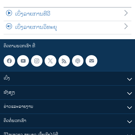
ເບິ່ງລາຍການທີວີ
ເບິ່ງລາຍການວິທະຍຸ
ຕິດຕາມພວກເຮົາ ທີ່
ເບິ່ງ
ຟັງສຽງ
ຂ່າວແລະລາຍງານ
ຕິດຕໍ່ພວກເຮົາ
ວີໂອເອລາວ ສາມາດ ເຂົ້າເຖິງໄດ້ທີ່