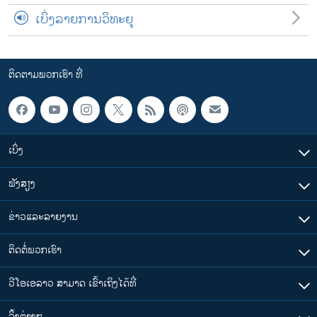
ເບິ່ງລາຍການວິທະຍຸ
ຕິດຕາມພວກເຮົາ ທີ່
ເບິ່ງ
ຟັງສຽງ
ຂ່າວແລະລາຍງານ
ຕິດຕໍ່ພວກເຮົາ
ວີໂອເອລາວ ສາມາດ ເຂົ້າເຖິງໄດ້ທີ່
​ລິ້ງ​ຕ່າງໆ