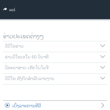
ວິທະຍາສາດ-ເທັກໂນໂລຈີ
ແຊຣ໌
ທຸລະກິດ
ພາສາອັງກິດ
ວີດີໂອ
ຂ່າວປະເພດຕ່າງໆ
ສຽງ
ວີດີໂອຂ່າວ
ລາຍການກະຈາຍສຽງ
ຕິດຕາມພວກເຮົາ ທີ່
ຂ່າວວີໂອເອໃນ 60 ວິນາທີ
ລາຍງານ
ວິທະຍາສາດ-ເທັກໂນໂລຈີ
ພາສາຕ່າງໆ
ວີດີໂອ ອັງກິດສຳລັບລາຍງານ
ເບິ່ງລາຍການທີວີ