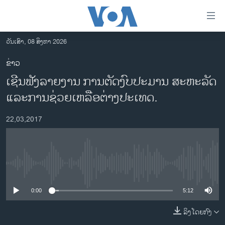
ລິ້ງ
ສຳຫລັບ
ເຂົ້າ
ວັນເສົາ, 08 ສິງຫາ 2026
ຫາ
ໂຮມເພຈ
ຂ່າວ
ຂ້າມ
ລາວ
ເຊີນຟັງລາຍງານ ການຕັດງົບປະມານ ສະຫະລັດ
ຂ້າມ
ອາເມຣິກາ
ຂ້າມ
ແລະການຊ່ວຍເຫລືອຕ່າງປະເທດ.
ໄປ
ການເລືອກຕັ້ງ ປະທານາທີບໍດີ ສະຫະລັດ 2024
ຫາ
22,03,2017
ຂ່າວ​ຈີນ
ຊອກ
ຄົ້ນ
ໂລກ
ເອເຊຍ
No media source currently available
ອິດສະຫຼະພາບດ້ານການຂ່າວ
0:00
5:12
ຊີວິດຊາວລາວ
ລິງໂດຍກົງ
ຊຸມຊົນຊາວລາວ