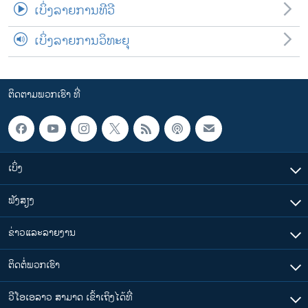
ເບິ່ງລາຍການທີວີ
ເບິ່ງລາຍການວິທະຍຸ
ຕິດຕາມພວກເຮົາ ທີ່
ເບິ່ງ
ຟັງສຽງ
ຂ່າວແລະລາຍງານ
ຕິດຕໍ່ພວກເຮົາ
ວີໂອເອລາວ ສາມາດ ເຂົ້າເຖິງໄດ້ທີ່