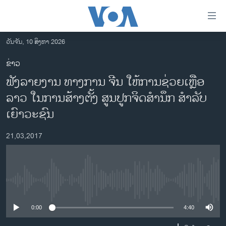
ລິ້ງ
ສຳຫລັບ
ເຂົ້າ
ວັນຈັນ, 10 ສິງຫາ 2026
ຫາ
ໂຮມເພຈ
ຂ່າວ
ຂ້າມ
ລາວ
ຟັງລາຍງານ ທາງການ ຈີນ ໃຫ້ການຊ່ວຍເຫຼືອ
ຂ້າມ
ອາເມຣິກາ
ຂ້າມ
ລາວ ໃນການສ້າງຕັ້ງ ສູນປູກຈິດສຳນຶກ ສຳລັບ
ໄປ
ການເລືອກຕັ້ງ ປະທານາທີບໍດີ ສະຫະລັດ 2024
ເຍົາວະຊົນ
ຫາ
ຂ່າວ​ຈີນ
ຊອກ
21,03,2017
ຄົ້ນ
ໂລກ
ເອເຊຍ
ອິດສະຫຼະພາບດ້ານການຂ່າວ
No media source currently available
ຊີວິດຊາວລາວ
0:00
4:40
ຊຸມຊົນຊາວລາວ