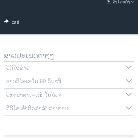
ລິງໂດຍກົງ
ວິທະຍາສາດ-ເທັກໂນໂລຈີ
ທຸລະກິດ
ແຊຣ໌
ພາສາອັງກິດ
ວີດີໂອ
ສຽງ
ຂ່າວປະເພດຕ່າງໆ
ລາຍການກະຈາຍສຽງ
ຕິດຕາມພວກເຮົາ ທີ່
ວີດີໂອຂ່າວ
ລາຍງານ
ຂ່າວວີໂອເອໃນ 60 ວິນາທີ
ວິທະຍາສາດ-ເທັກໂນໂລຈີ
ພາສາຕ່າງໆ
ວີດີໂອ ອັງກິດສຳລັບລາຍງານ