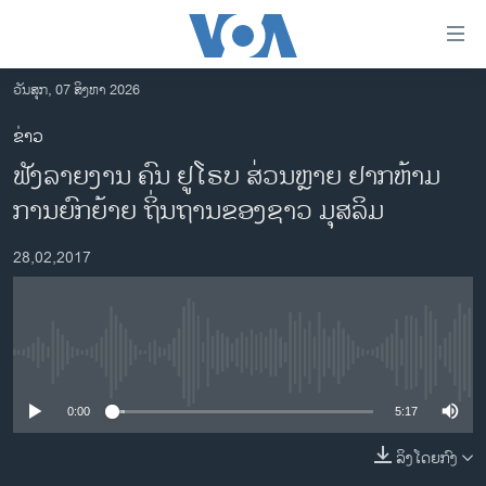
ລິ້ງ
ສຳຫລັບ
ເຂົ້າ
ວັນສຸກ, 07 ສິງຫາ 2026
ຫາ
ໂຮມເພຈ
ຂ່າວ
ຂ້າມ
ລາວ
ຟັງລາຍງານ ຄົນ ຢູໂຣບ ສ່ວນຫຼາຍ ຢາກຫ້າມ
ຂ້າມ
ອາເມຣິກາ
ຂ້າມ
ການຍົກຍ້າຍ ຖິ່ນຖານຂອງຊາວ ມຸສລິມ
ໄປ
ການເລືອກຕັ້ງ ປະທານາທີບໍດີ ສະຫະລັດ 2024
ຫາ
28,02,2017
ຂ່າວ​ຈີນ
ຊອກ
ຄົ້ນ
ໂລກ
ເອເຊຍ
No media source currently available
ອິດສະຫຼະພາບດ້ານການຂ່າວ
0:00
5:17
ຊີວິດຊາວລາວ
ລິງໂດຍກົງ
ຊຸມຊົນຊາວລາວ