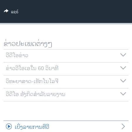
ວິທະຍາສາດ-ເທັກໂນໂລຈີ
ແຊຣ໌
ທຸລະກິດ
ພາສາອັງກິດ
ວີດີໂອ
ຂ່າວປະເພດຕ່າງໆ
ສຽງ
ວີດີໂອຂ່າວ
ລາຍການກະຈາຍສຽງ
ຕິດຕາມພວກເຮົາ ທີ່
ຂ່າວວີໂອເອໃນ 60 ວິນາທີ
ລາຍງານ
ວິທະຍາສາດ-ເທັກໂນໂລຈີ
ພາສາຕ່າງໆ
ວີດີໂອ ອັງກິດສຳລັບລາຍງານ
ເບິ່ງລາຍການທີວີ