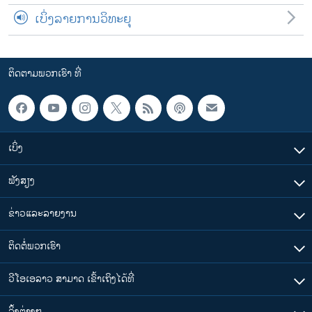
ເບິ່ງລາຍການວິທະຍຸ
ຕິດຕາມພວກເຮົາ ທີ່
ເບິ່ງ
ຟັງສຽງ
ຂ່າວແລະລາຍງານ
ຕິດຕໍ່ພວກເຮົາ
ວີໂອເອລາວ ສາມາດ ເຂົ້າເຖິງໄດ້ທີ່
​ລິ້ງ​ຕ່າງໆ