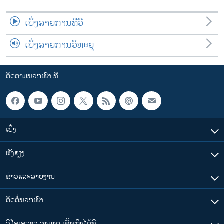
ເບິ່ງລາຍການທີວີ
ເບິ່ງລາຍການວິທະຍຸ
ຕິດຕາມພວກເຮົາ ທີ່
ເບິ່ງ
ຟັງສຽງ
ຂ່າວແລະລາຍງານ
ຕິດຕໍ່ພວກເຮົາ
ວີໂອເອລາວ ສາມາດ ເຂົ້າເຖິງໄດ້ທີ່