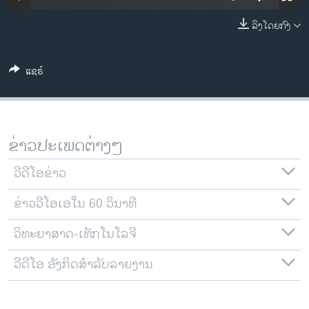
ວິທະຍາສາດ-ເທັກໂນໂລຈີ
ລິງໂດຍກົງ
ທຸລະກິດ
ພາສາອັງກິດ
ແຊຣ໌
ວີດີໂອ
ສຽງ
ລາຍການກະຈາຍສຽງ
ຂ່າວປະເພດຕ່າງໆ
ຕິດຕາມພວກເຮົາ ທີ່
ລາຍງານ
ວີດີໂອຂ່າວ
ຂ່າວວີໂອເອໃນ 60 ວິນາທີ
ພາສາຕ່າງໆ
ວິທະຍາສາດ-ເທັກໂນໂລຈີ
ວີດີໂອ ອັງກິດສຳລັບລາຍງານ