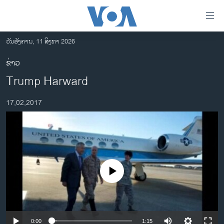
ລິ້ງ
ສຳຫລັບ
ເຂົ້າ
ວັນອັງຄານ, 11 ສິງຫາ 2026
ຫາ
ໂຮມເພຈ
ຂ່າວ
ຂ້າມ
ລາວ
Trump Harward
ຂ້າມ
ອາເມຣິກາ
ຂ້າມ
17,02,2017
ໄປ
ການເລືອກຕັ້ງ ປະທານາທີບໍດີ ສະຫະລັດ 2024
ຫາ
ຂ່າວ​ຈີນ
ຊອກ
ຄົ້ນ
ໂລກ
ເອເຊຍ
No media source currently available
ອິດສະຫຼະພາບດ້ານການຂ່າວ
ຊີວິດຊາວລາວ
ຊຸມຊົນຊາວລາວ
0:00
1:15