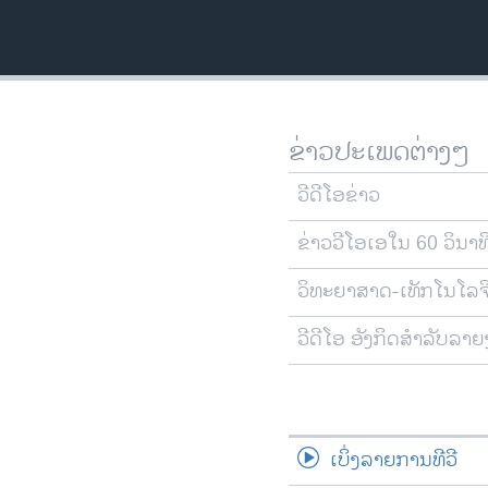
ວິທະຍາສາດ-ເທັກໂນໂລຈີ
ທຸລະກິດ
ພາສາອັງກິດ
ວີດີໂອ
ຂ່າວປະເພດຕ່າງໆ
ສຽງ
ວີດີໂອຂ່າວ
ລາຍການກະຈາຍສຽງ
ຂ່າວວີໂອເອໃນ 60 ວິນາທ
ລາຍງານ
ວິທະຍາສາດ-ເທັກໂນໂລຈ
ວີດີໂອ ອັງກິດສຳລັບລາ
ເບິ່ງລາຍການທີວີ