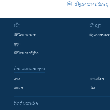
ເບິ່ງລາຍການວິທະຍຸ
ເບິ່ງ
ຟັງສຽງ
ວີດີໂອພາສາລາວ
ຟັງລາຍການຂອງ
ຢູທູບ
ວີດີໂອພາສາອັງກິດ
ຂ່າວແລະລາຍງານ
ລາວ
ອາເມຣິກາ
ເອເຊຍ
ໂລກ
ຕິດຕໍ່ພວກເຮົາ