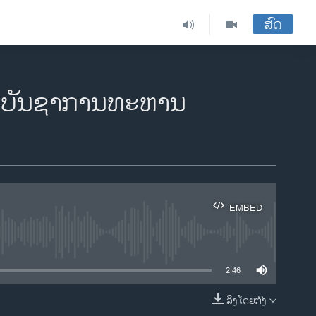
ສົດ
ຜູ້ບັນຊາການທະຫານ
EMBED
ble
2:46
ລິງໂດຍກົງ
EMBED