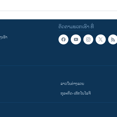
ຕິດຕາມພວກເຮົາ ທີ່
ເຮົາ
ລາວໃນຕ່າງແດນ
ທຸລະກິດ-ເທັກໂນໂລຈີ