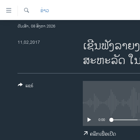
ລິ້ງ
ຂ່າວ
ສຳຫລັບ
ເຂົ້າ
ຄົ້ນຫາ
ວັນເສົາ, 08 ສິງຫາ 2026
ໂຮມເພຈ
ຫາ
ລາວ
ເຊີນຟັງລາຍ
11,02,2017
ຂ້າມ
ຂ້າມ
ອາເມຣິກາ
ສະຫະລັດ ໃນ
ຂ້າມ
ການເລືອກຕັ້ງ ປະທານາທີບໍດີ ສະຫະລັດ
ໄປ
2024
ຫາ
ຂ່າວ​ຈີນ
ຊອກ
ແຊຣ໌
ຄົ້ນ
ໂລກ
ເອເຊຍ
ອິດສະຫຼະພາບດ້ານການຂ່າວ
0:00
ຊີວິດຊາວລາວ
ຄລິກເພື່ອເປີດ
ຊຸມຊົນຊາວລາວ