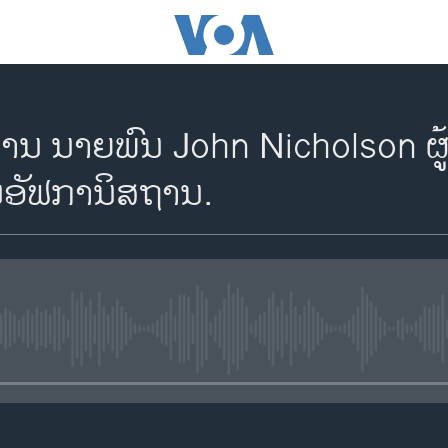
ງານ ນາຍພົນ John Nicholson 
ອັຟການິສຖານ.
No media source currently availa