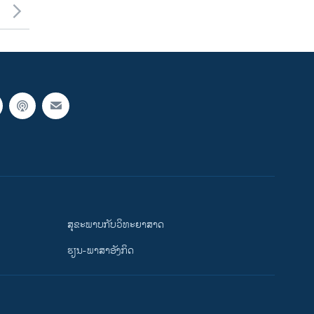
ສຸຂະພາບກັບວິທະຍາສາດ
ຮຽນ-ພາສາອັງກິດ