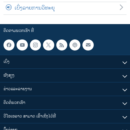
ເບິ່ງລາຍການວິທະຍຸ
ຕິດຕາມພວກເຮົາ ທີ່
ເບິ່ງ
ຟັງສຽງ
ຂ່າວແລະລາຍງານ
ຕິດຕໍ່ພວກເຮົາ
ວີໂອເອລາວ ສາມາດ ເຂົ້າເຖິງໄດ້ທີ່
​ລິ້ງ​ຕ່າງໆ