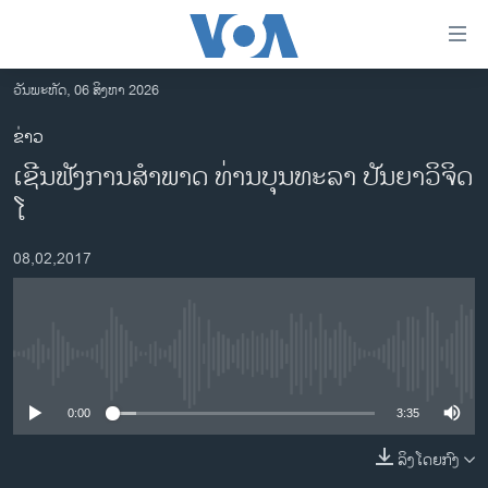
ລິ້ງ
ສຳຫລັບ
ເຂົ້າ
ວັນພະຫັດ, 06 ສິງຫາ 2026
ຫາ
ໂຮມເພຈ
ຂ່າວ
ຂ້າມ
ລາວ
ເຊີນຟັງການສຳພາດ ທ່ານບຸນທະລາ ປັນຍາວິຈິດ
ຂ້າມ
ອາເມຣິກາ
ຂ້າມ
ໂ
ໄປ
ການເລືອກຕັ້ງ ປະທານາທີບໍດີ ສະຫະລັດ 2024
ຫາ
08,02,2017
ຂ່າວ​ຈີນ
ຊອກ
ຄົ້ນ
ໂລກ
ເອເຊຍ
No media source currently available
ອິດສະຫຼະພາບດ້ານການຂ່າວ
0:00
3:35
ຊີວິດຊາວລາວ
ລິງໂດຍກົງ
ຊຸມຊົນຊາວລາວ