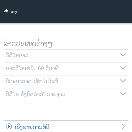
ວິທະຍາສາດ-ເທັກໂນໂລຈີ
ແຊຣ໌
ທຸລະກິດ
ພາສາອັງກິດ
ວີດີໂອ
ຂ່າວປະເພດຕ່າງໆ
ສຽງ
ວີດີໂອຂ່າວ
ລາຍການກະຈາຍສຽງ
ຕິດຕາມພວກເຮົາ ທີ່
ຂ່າວວີໂອເອໃນ 60 ວິນາທີ
ລາຍງານ
ວິທະຍາສາດ-ເທັກໂນໂລຈີ
ພາສາຕ່າງໆ
ວີດີໂອ ອັງກິດສຳລັບລາຍງານ
ເບິ່ງລາຍການທີວີ