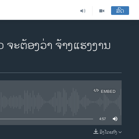
ສົດ
ວ ຈະຕ້ອງວ່າ ຈ້າງແຮງງານ
EMBED
ble
4:57
ລິງໂດຍກົງ
EMBED