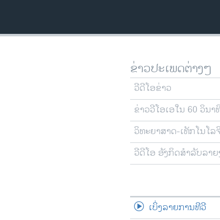
ວິທະຍາສາດ-ເທັກໂນໂລຈີ
ທຸລະກິດ
ພາສາອັງກິດ
ວີດີໂອ
ຂ່າວປະເພດຕ່າງໆ
ສຽງ
ວີດີໂອຂ່າວ
ລາຍການກະຈາຍສຽງ
ຂ່າວວີໂອເອໃນ 60 ວິນາທ
ລາຍງານ
ວິທະຍາສາດ-ເທັກໂນໂລຈ
ວີດີໂອ ອັງກິດສຳລັບລາ
ເບິ່ງລາຍການທີວີ