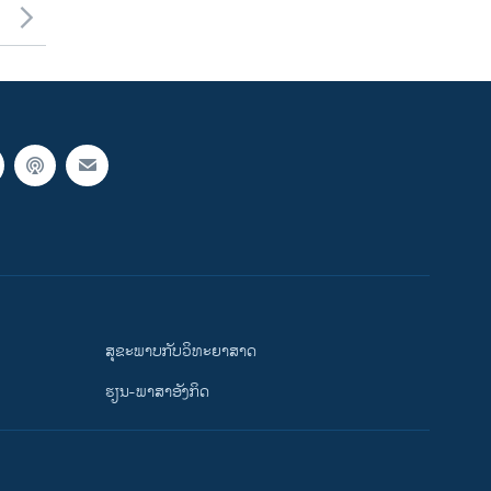
ສຸຂະພາບກັບວິທະຍາສາດ
ຮຽນ-ພາສາອັງກິດ