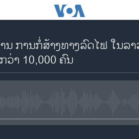
ງານ ການກໍ່ສ້າງທາງລົດໄຟ ໃນລາ
ກວ່າ 10,000 ຄົນ
No media source currently availa