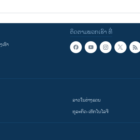
ຕິດຕາມພວກເຮົາ ທີ່
ເຮົາ
ລາວໃນຕ່າງແດນ
ທຸລະກິດ-ເທັກໂນໂລຈີ