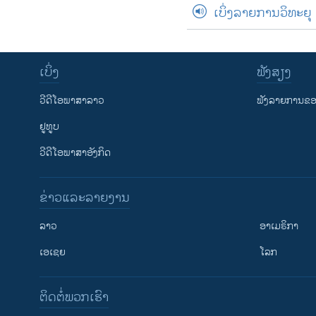
ເບິ່ງລາຍການວິທະຍຸ
ເບິ່ງ
ຟັງສຽງ
ວີດີໂອພາສາລາວ
ຟັງລາຍການຂອງ
ຢູທູບ
ວີດີໂອພາສາອັງກິດ
ຂ່າວແລະລາຍງານ
ລາວ
ອາເມຣິກາ
ເອເຊຍ
ໂລກ
ຕິດຕໍ່ພວກເຮົາ