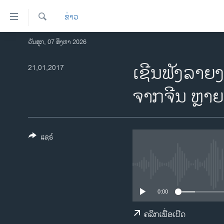
ລິ້ງ
ຂ່າວ
ສຳຫລັບ
ເຂົ້າ
ຄົ້ນຫາ
ວັນສຸກ, 07 ສິງຫາ 2026
ໂຮມເພຈ
ຫາ
ລາວ
ເຊີນຟັງລາຍ
21,01,2017
ຂ້າມ
ຂ້າມ
ອາເມຣິກາ
ຈາກຈີນ ຫຼາຍ
ຂ້າມ
ການເລືອກຕັ້ງ ປະທານາທີບໍດີ ສະຫະລັດ
ໄປ
2024
ຫາ
ຂ່າວ​ຈີນ
ຊອກ
ແຊຣ໌
ຄົ້ນ
ໂລກ
ເອເຊຍ
ອິດສະຫຼະພາບດ້ານການຂ່າວ
0:00
ຊີວິດຊາວລາວ
ຄລິກເພື່ອເປີດ
ຊຸມຊົນຊາວລາວ