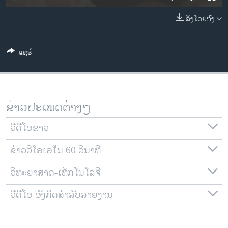
ວິທະຍາສາດ-ເທັກໂນໂລຈີ
ລິງໂດຍກົງ
ທຸລະກິດ
ພາສາອັງກິດ
ແຊຣ໌
ວີດີໂອ
ສຽງ
ລາຍການກະຈາຍສຽງ
ຂ່າວປະເພດຕ່າງໆ
ຕິດຕາມພວກເຮົາ ທີ່
ລາຍງານ
ວີດີໂອຂ່າວ
ຂ່າວວີໂອເອໃນ 60 ວິນາທີ
ພາສາຕ່າງໆ
ວິທະຍາສາດ-ເທັກໂນໂລຈີ
ວີດີໂອ ອັງກິດສຳລັບລາຍງານ