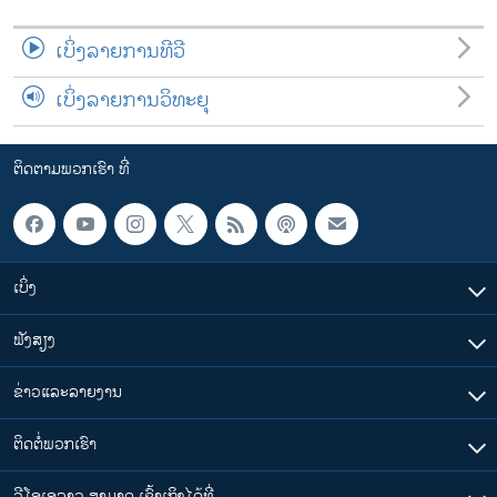
ເບິ່ງລາຍການທີວີ
ເບິ່ງລາຍການວິທະຍຸ
ຕິດຕາມພວກເຮົາ ທີ່
ເບິ່ງ
ຟັງສຽງ
ຂ່າວແລະລາຍງານ
ຕິດຕໍ່ພວກເຮົາ
ວີໂອເອລາວ ສາມາດ ເຂົ້າເຖິງໄດ້ທີ່