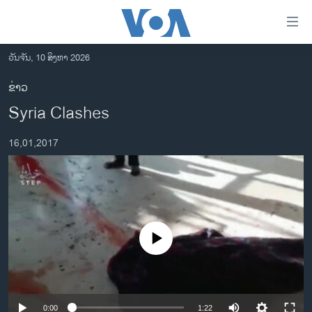
ລິ້ງ
ສຳຫລັບ
ເຂົ້າ
ວັນຈັນ, 10 ສິງຫາ 2026
ຫາ
ໂຮມເພຈ
ຂ່າວ
ຂ້າມ
ລາວ
Syria Clashes
ຂ້າມ
ອາເມຣິກາ
ຂ້າມ
16,01,2017
ໄປ
ການເລືອກຕັ້ງ ປະທານາທີບໍດີ ສະຫະລັດ 2024
ຫາ
ຂ່າວ​ຈີນ
ຊອກ
ຄົ້ນ
ໂລກ
ເອເຊຍ
No media source currently available
ອິດສະຫຼະພາບດ້ານການຂ່າວ
ຊີວິດຊາວລາວ
ຊຸມຊົນຊາວລາວ
0:00
1:22