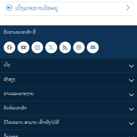
ເບິ່ງລາຍການວິທະຍຸ
ຕິດຕາມພວກເຮົາ ທີ່
ເບິ່ງ
ຟັງສຽງ
ຂ່າວແລະລາຍງານ
ຕິດຕໍ່ພວກເຮົາ
ວີໂອເອລາວ ສາມາດ ເຂົ້າເຖິງໄດ້ທີ່
​ລິ້ງ​ຕ່າງໆ