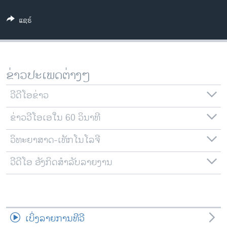
ວິທະຍາສາດ-ເທັກໂນໂລຈີ
ແຊຣ໌
ທຸລະກິດ
ພາສາອັງກິດ
ວີດີໂອ
ຂ່າວປະເພດຕ່າງໆ
ສຽງ
ວີດີໂອຂ່າວ
ລາຍການກະຈາຍສຽງ
ຕິດຕາມພວກເຮົາ ທີ່
ຂ່າວວີໂອເອໃນ 60 ວິນາທີ
ລາຍງານ
ວິທະຍາສາດ-ເທັກໂນໂລຈີ
ພາສາຕ່າງໆ
ວີດີໂອ ອັງກິດສຳລັບລາຍງານ
ເບິ່ງລາຍການທີວີ