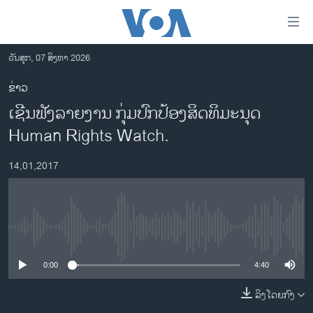
ລິ້ງ
ສຳຫລັບ
ເຂົ້າ
ວັນສຸກ, 07 ສິງຫາ 2026
ຫາ
ໂຮມເພຈ
ຂ່າວ
ຂ້າມ
ລາວ
ເຊີນຟັງລາຍງານ ກຸ່ມປົກປ້ອງສິດທິມະນຸດ
ຂ້າມ
ອາເມຣິກາ
ຂ້າມ
Human Rights Watch.
ໄປ
ການເລືອກຕັ້ງ ປະທານາທີບໍດີ ສະຫະລັດ 2024
ຫາ
14,01,2017
ຂ່າວ​ຈີນ
ຊອກ
ຄົ້ນ
ໂລກ
ເອເຊຍ
No media source currently available
ອິດສະຫຼະພາບດ້ານການຂ່າວ
0:00
4:40
ຊີວິດຊາວລາວ
ລິງໂດຍກົງ
ຊຸມຊົນຊາວລາວ