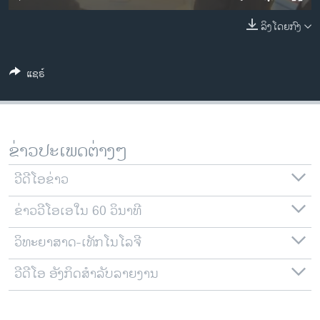
ວິທະຍາສາດ-ເທັກໂນໂລຈີ
ລິງໂດຍກົງ
ທຸລະກິດ
ພາສາອັງກິດ
ແຊຣ໌
ວີດີໂອ
ສຽງ
ລາຍການກະຈາຍສຽງ
ຂ່າວປະເພດຕ່າງໆ
ຕິດຕາມພວກເຮົາ ທີ່
ລາຍງານ
ວີດີໂອຂ່າວ
ຂ່າວວີໂອເອໃນ 60 ວິນາທີ
ພາສາຕ່າງໆ
ວິທະຍາສາດ-ເທັກໂນໂລຈີ
ວີດີໂອ ອັງກິດສຳລັບລາຍງານ