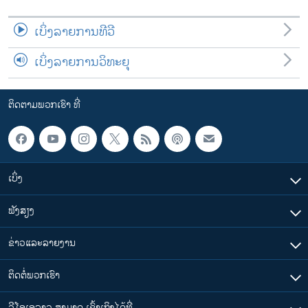
ເບິ່ງລາຍການທີວີ
ເບິ່ງລາຍການວິທະຍຸ
ຕິດຕາມພວກເຮົາ ທີ່
ເບິ່ງ
ຟັງສຽງ
ຂ່າວແລະລາຍງານ
ຕິດຕໍ່ພວກເຮົາ
ວີໂອເອລາວ ສາມາດ ເຂົ້າເຖິງໄດ້ທີ່