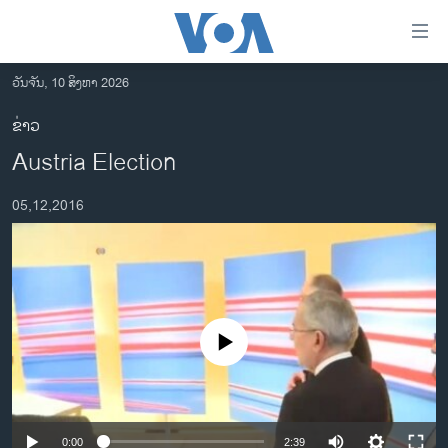
ລິ້ງ
ສຳຫລັບ
ເຂົ້າ
ວັນຈັນ, 10 ສິງຫາ 2026
ຫາ
ໂຮມເພຈ
ຂ່າວ
ຂ້າມ
ລາວ
Austria Election
ຂ້າມ
ອາເມຣິກາ
ຂ້າມ
05,12,2016
ໄປ
ການເລືອກຕັ້ງ ປະທານາທີບໍດີ ສະຫະລັດ 2024
ຫາ
ຂ່າວ​ຈີນ
ຊອກ
ຄົ້ນ
ໂລກ
ເອເຊຍ
No media source currently available
ອິດສະຫຼະພາບດ້ານການຂ່າວ
ຊີວິດຊາວລາວ
ຊຸມຊົນຊາວລາວ
0:00
2:39