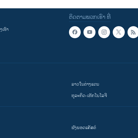
ຕິດຕາມພວກເຮົາ ທີ່
ເຮົາ
ລາວໃນຕ່າງແດນ
ທຸລະກິດ-ເທັກໂນໂລຈີ
ຟັງພອດແຄັສຕ໌