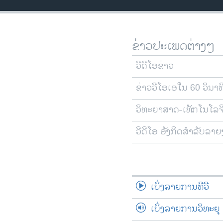
ວິທະຍາສາດ-ເທັກໂນໂລຈີ
ທຸລະກິດ
ຂ່າວປະເພດຕ່າງໆ
ພາສາອັງກິດ
ວີດີໂອ
ວີດີໂອຂ່າວ
ສຽງ
ຂ່າວວີໂອເອໃນ 60 ວິນາທ
ລາຍການກະຈາຍສຽງ
ວິທະຍາສາດ-ເທັກໂນໂລຈ
ລາຍງານ
ວີດີໂອ ອັງກິດສຳລັບລາ
ເບິ່ງລາຍການທີວີ
ເບິ່ງລາຍການວິທະຍຸ