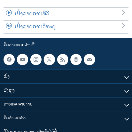
ເບິ່ງລາຍການທີວີ
ເບິ່ງລາຍການວິທະຍຸ
ຕິດຕາມພວກເຮົາ ທີ່
ເບິ່ງ
ຟັງສຽງ
ຂ່າວແລະລາຍງານ
ຕິດຕໍ່ພວກເຮົາ
ວີໂອເອລາວ ສາມາດ ເຂົ້າເຖິງໄດ້ທີ່