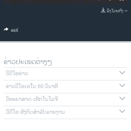
ວິທະຍາສາດ-ເທັກໂນໂລຈີ
ລິງໂດຍກົງ
ທຸລະກິດ
ພາສາອັງກິດ
ແຊຣ໌
ວີດີໂອ
ສຽງ
ລາຍການກະຈາຍສຽງ
ຂ່າວປະເພດຕ່າງໆ
ຕິດຕາມພວກເຮົາ ທີ່
ລາຍງານ
ວີດີໂອຂ່າວ
ຂ່າວວີໂອເອໃນ 60 ວິນາທີ
ພາສາຕ່າງໆ
ວິທະຍາສາດ-ເທັກໂນໂລຈີ
ວີດີໂອ ອັງກິດສຳລັບລາຍງານ