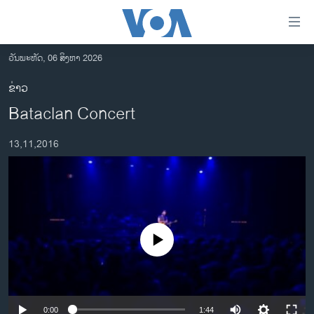
ລິ້ງ
ສຳຫລັບ
ເຂົ້າ
ວັນພະຫັດ, 06 ສິງຫາ 2026
ຫາ
ໂຮມເພຈ
ຂ່າວ
ຂ້າມ
ລາວ
Bataclan Concert
ຂ້າມ
ອາເມຣິກາ
ຂ້າມ
13,11,2016
ໄປ
ການເລືອກຕັ້ງ ປະທານາທີບໍດີ ສະຫະລັດ 2024
ຫາ
ຂ່າວ​ຈີນ
ຊອກ
ຄົ້ນ
ໂລກ
ເອເຊຍ
No media source currently available
ອິດສະຫຼະພາບດ້ານການຂ່າວ
ຊີວິດຊາວລາວ
ຊຸມຊົນຊາວລາວ
0:00
1:44