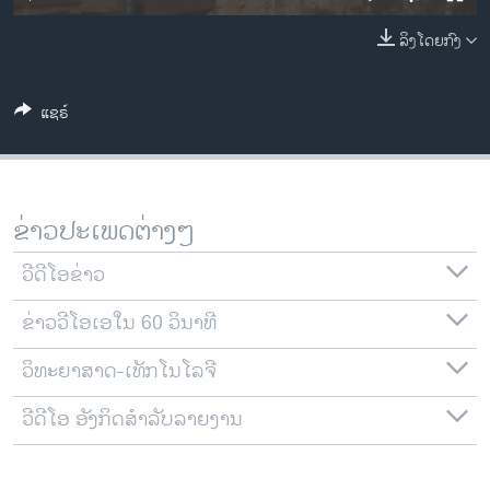
ວິທະຍາສາດ-ເທັກໂນໂລຈີ
ລິງໂດຍກົງ
ທຸລະກິດ
ພາສາອັງກິດ
ແຊຣ໌
ວີດີໂອ
ສຽງ
ລາຍການກະຈາຍສຽງ
ຂ່າວປະເພດຕ່າງໆ
ຕິດຕາມພວກເຮົາ ທີ່
ລາຍງານ
ວີດີໂອຂ່າວ
ຂ່າວວີໂອເອໃນ 60 ວິນາທີ
ພາສາຕ່າງໆ
ວິທະຍາສາດ-ເທັກໂນໂລຈີ
ວີດີໂອ ອັງກິດສຳລັບລາຍງານ