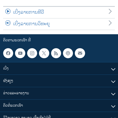
ເບິ່ງລາຍການທີວີ
ເບິ່ງລາຍການວິທະຍຸ
ຕິດຕາມພວກເຮົາ ທີ່
ເບິ່ງ
ຟັງສຽງ
ຂ່າວແລະລາຍງານ
ຕິດຕໍ່ພວກເຮົາ
ວີໂອເອລາວ ສາມາດ ເຂົ້າເຖິງໄດ້ທີ່