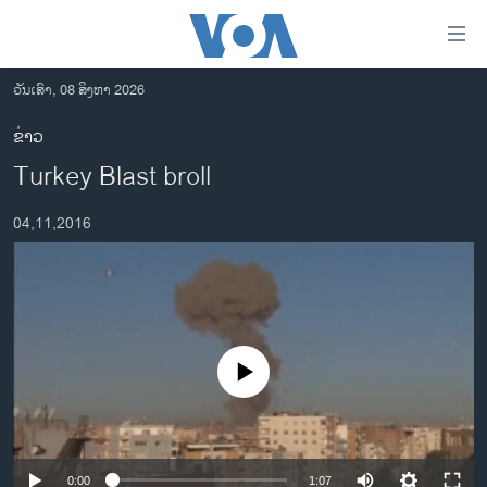
ລິ້ງ
ສຳຫລັບ
ເຂົ້າ
ວັນເສົາ, 08 ສິງຫາ 2026
ຫາ
ໂຮມເພຈ
ຂ່າວ
ຂ້າມ
ລາວ
Turkey Blast broll
ຂ້າມ
ອາເມຣິກາ
ຂ້າມ
04,11,2016
ໄປ
ການເລືອກຕັ້ງ ປະທານາທີບໍດີ ສະຫະລັດ 2024
ຫາ
ຂ່າວ​ຈີນ
ຊອກ
ຄົ້ນ
ໂລກ
ເອເຊຍ
No media source currently available
ອິດສະຫຼະພາບດ້ານການຂ່າວ
ຊີວິດຊາວລາວ
ຊຸມຊົນຊາວລາວ
0:00
1:07