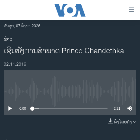
ລິ້ງ
ສຳຫລັບ
ເຂົ້າ
ວັນສຸກ, 07 ສິງຫາ 2026
ຫາ
ໂຮມເພຈ
ຂ່າວ
ຂ້າມ
ລາວ
ເຊີນຟັງການສຳພາດ Prince Chandethka
ຂ້າມ
ອາເມຣິກາ
ຂ້າມ
02,11,2016
ໄປ
ການເລືອກຕັ້ງ ປະທານາທີບໍດີ ສະຫະລັດ 2024
ຫາ
ຂ່າວ​ຈີນ
ຊອກ
ຄົ້ນ
ໂລກ
No media source currently available
ເອເຊຍ
0:00
2:21
ອິດສະຫຼະພາບດ້ານການຂ່າວ
ຊີວິດຊາວລາວ
ລິງໂດຍກົງ
ຊຸມຊົນຊາວລາວ