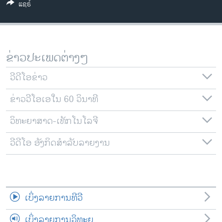
ແຊຣ໌
ວິທະຍາສາດ-ເທັກໂນໂລຈີ
ທຸລະກິດ
ພາສາອັງກິດ
ຂ່າວປະເພດຕ່າງໆ
ວີດີໂອ
ວີດີໂອຂ່າວ
ສຽງ
ຂ່າວວີໂອເອໃນ 60 ວິນາທີ
ລາຍການກະຈາຍສຽງ
ຕິດຕາມພວກເຮົາ ທີ່
ລາຍງານ
ວິທະຍາສາດ-ເທັກໂນໂລຈີ
ວີດີໂອ ອັງກິດສຳລັບລາຍງານ
ພາສາຕ່າງໆ
ເບິ່ງລາຍການທີວີ
ເບິ່ງລາຍການວິທະຍຸ