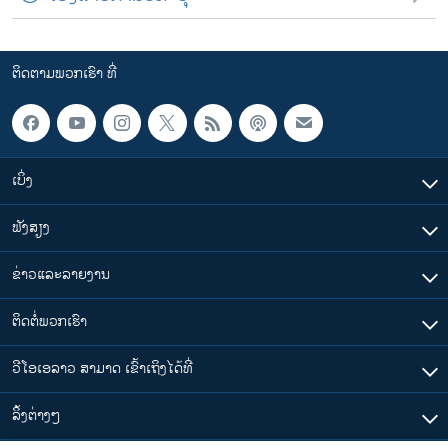
ຕິດຕາມພວກເຮົາ ທີ່
ເບິ່ງ
ຟັງສຽງ
ຂ່າວແລະລາຍງານ
ຕິດຕໍ່ພວກເຮົາ
ວີໂອເອລາວ ສາມາດ ເຂົ້າເຖິງໄດ້ທີ່
​ລິ້ງ​ຕ່າງໆ