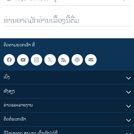
ທ່ານອາດມັກອ່ານເລື້ອງນີ້ຕື່ມ
ຕິດຕາມພວກເຮົາ ທີ່
ເບິ່ງ
ຟັງສຽງ
ຂ່າວແລະລາຍງານ
ຕິດຕໍ່ພວກເຮົາ
ວີໂອເອລາວ ສາມາດ ເຂົ້າເຖິງໄດ້ທີ່