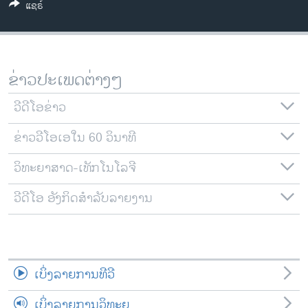
ແຊຣ໌
ວິທະຍາສາດ-ເທັກໂນໂລຈີ
ທຸລະກິດ
ພາສາອັງກິດ
ຂ່າວປະເພດຕ່າງໆ
ວີດີໂອ
ວີດີໂອຂ່າວ
ສຽງ
ຂ່າວວີໂອເອໃນ 60 ວິນາທີ
ລາຍການກະຈາຍສຽງ
ຕິດຕາມພວກເຮົາ ທີ່
ລາຍງານ
ວິທະຍາສາດ-ເທັກໂນໂລຈີ
ວີດີໂອ ອັງກິດສຳລັບລາຍງານ
ພາສາຕ່າງໆ
ເບິ່ງລາຍການທີວີ
ເບິ່ງລາຍການວິທະຍຸ