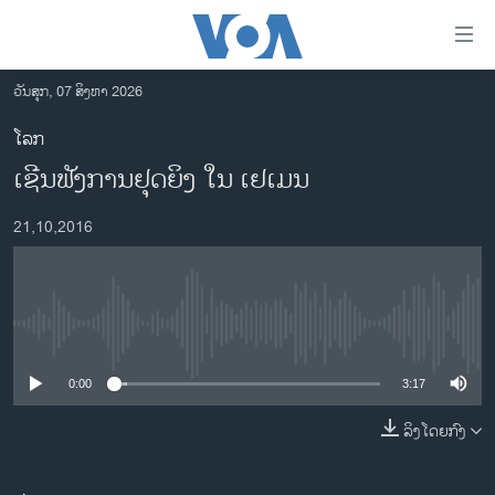
ລິ້ງ
ສຳຫລັບ
ເຂົ້າ
ວັນສຸກ, 07 ສິງຫາ 2026
ຫາ
ໂຮມເພຈ
ໂລກ
ຂ້າມ
ລາວ
ເຊີນຟັງການຢຸດຍິງ ໃນ ເຢເມນ
ຂ້າມ
ອາເມຣິກາ
ຂ້າມ
21,10,2016
ໄປ
ການເລືອກຕັ້ງ ປະທານາທີບໍດີ ສະຫະລັດ 2024
ຫາ
ຂ່າວ​ຈີນ
ຊອກ
ຄົ້ນ
ໂລກ
No media source currently available
ເອເຊຍ
0:00
3:17
ອິດສະຫຼະພາບດ້ານການຂ່າວ
ຊີວິດຊາວລາວ
ລິງໂດຍກົງ
ຊຸມຊົນຊາວລາວ