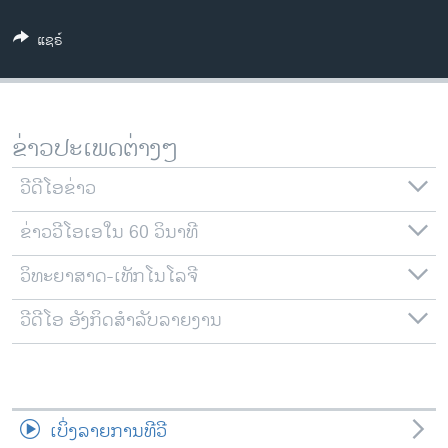
ວິທະຍາສາດ-ເທັກໂນໂລຈີ
ແຊຣ໌
ທຸລະກິດ
ພາສາອັງກິດ
ວີດີໂອ
ຂ່າວປະເພດຕ່າງໆ
ສຽງ
ວີດີໂອຂ່າວ
ລາຍການກະຈາຍສຽງ
ຕິດຕາມພວກເຮົາ ທີ່
ຂ່າວວີໂອເອໃນ 60 ວິນາທີ
ລາຍງານ
ວິທະຍາສາດ-ເທັກໂນໂລຈີ
ພາສາຕ່າງໆ
ວີດີໂອ ອັງກິດສຳລັບລາຍງານ
ເບິ່ງລາຍການທີວີ