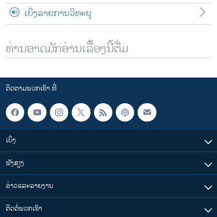
ເບິ່ງລາຍການວິທະຍຸ
ທ່ານອາດມັກອ່ານເລື້ອງນີ້ຕື່ມ
ຕິດຕາມພວກເຮົາ ທີ່
ເບິ່ງ
ຟັງສຽງ
ຂ່າວແລະລາຍງານ
ຕິດຕໍ່ພວກເຮົາ