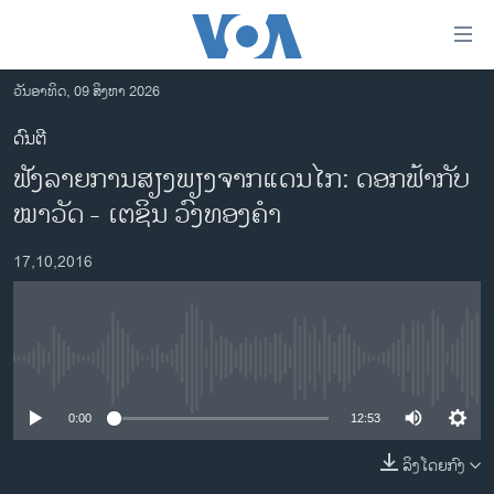
ລິ້ງ
ສຳຫລັບ
ເຂົ້າ
ວັນອາທິດ, 09 ສິງຫາ 2026
ຫາ
ໂຮມເພຈ
ດົນຕີ
ຂ້າມ
ລາວ
ຟັງລາຍການສຽງພຽງຈາກແດນໄກ: ດອກ​ຟ້າກັບ​
ຂ້າມ
ອາເມຣິກາ
ຂ້າມ
ໝາ​ວັດ - ​ເຕຊິນ ວົງ​ທອງຄຳ
ໄປ
ການເລືອກຕັ້ງ ປະທານາທີບໍດີ ສະຫະລັດ 2024
ຫາ
17,10,2016
ຂ່າວ​ຈີນ
ຊອກ
ຄົ້ນ
ໂລກ
ເອເຊຍ
No media source currently available
ອິດສະຫຼະພາບດ້ານການຂ່າວ
0:00
12:53
ຊີວິດຊາວລາວ
ລິງໂດຍກົງ
ຊຸມຊົນຊາວລາວ