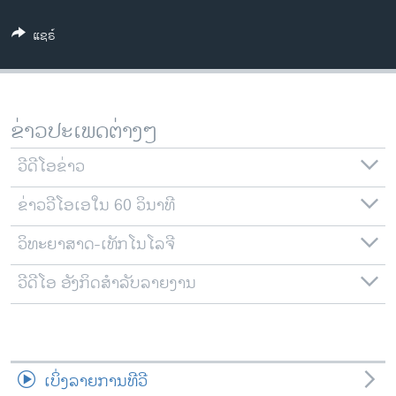
ວິທະຍາສາດ-ເທັກໂນໂລຈີ
ແຊຣ໌
ທຸລະກິດ
ພາສາອັງກິດ
ວີດີໂອ
ຂ່າວປະເພດຕ່າງໆ
ສຽງ
ວີດີໂອຂ່າວ
ລາຍການກະຈາຍສຽງ
ຕິດຕາມພວກເຮົາ ທີ່
ຂ່າວວີໂອເອໃນ 60 ວິນາທີ
ລາຍງານ
ວິທະຍາສາດ-ເທັກໂນໂລຈີ
ພາສາຕ່າງໆ
ວີດີໂອ ອັງກິດສຳລັບລາຍງານ
ເບິ່ງລາຍການທີວີ