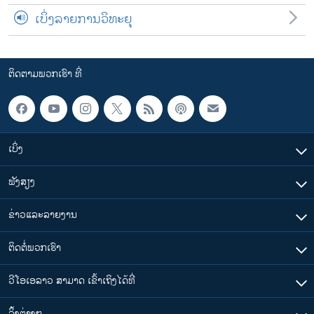
ເບິ່ງລາຍການວິທະຍຸ
ຕິດຕາມພວກເຮົາ ທີ່
ເບິ່ງ
ຟັງສຽງ
ຂ່າວແລະລາຍງານ
ຕິດຕໍ່ພວກເຮົາ
ວີໂອເອລາວ ສາມາດ ເຂົ້າເຖິງໄດ້ທີ່
​ລິ້ງ​ຕ່າງໆ