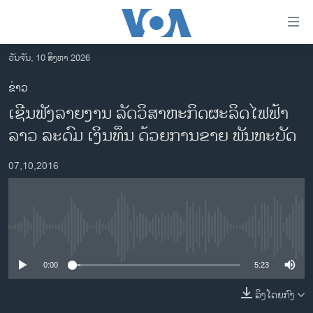
ລິ້ງ
ສຳຫລັບ
ເຂົ້າ
ວັນຈັນ, 10 ສິງຫາ 2026
ຫາ
ໂຮມເພຈ
ຂ່າວ
ຂ້າມ
ລາວ
ເຊີນຟັງລາຍງານ ລັດວິສາຫະກິດຜະລິດໄຟຟ້າ
ຂ້າມ
ອາເມຣິກາ
ຂ້າມ
ລາວ ລະດົມ ເງິນທຶນ ດ້ວຍການຂາຍ ພັນທະບັດ
ໄປ
ການເລືອກຕັ້ງ ປະທານາທີບໍດີ ສະຫະລັດ 2024
ຫາ
07,10,2016
ຂ່າວ​ຈີນ
ຊອກ
ຄົ້ນ
ໂລກ
ເອເຊຍ
No media source currently available
ອິດສະຫຼະພາບດ້ານການຂ່າວ
0:00
5:23
ຊີວິດຊາວລາວ
ລິງໂດຍກົງ
ຊຸມຊົນຊາວລາວ