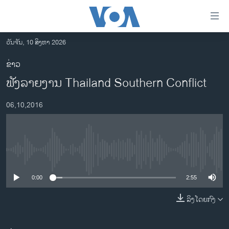
ລິ້ງ
ສຳຫລັບ
ເຂົ້າ
ວັນຈັນ, 10 ສິງຫາ 2026
ຫາ
ໂຮມເພຈ
ຂ່າວ
ຂ້າມ
ລາວ
ຟັງລາຍງານ Thailand Southern Conflict
ຂ້າມ
ອາເມຣິກາ
ຂ້າມ
06,10,2016
ໄປ
ການເລືອກຕັ້ງ ປະທານາທີບໍດີ ສະຫະລັດ 2024
ຫາ
ຂ່າວ​ຈີນ
ຊອກ
ຄົ້ນ
ໂລກ
No media source currently available
ເອເຊຍ
0:00
2:55
ອິດສະຫຼະພາບດ້ານການຂ່າວ
ຊີວິດຊາວລາວ
ລິງໂດຍກົງ
ຊຸມຊົນຊາວລາວ