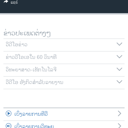
ແຊຣ໌
ວິທະຍາສາດ-ເທັກໂນໂລຈີ
ທຸລະກິດ
ພາສາອັງກິດ
ຂ່າວປະເພດຕ່າງໆ
ວີດີໂອ
ວີດີໂອຂ່າວ
ສຽງ
ຂ່າວວີໂອເອໃນ 60 ວິນາທີ
ລາຍການກະຈາຍສຽງ
ຕິດຕາມພວກເຮົາ ທີ່
ລາຍງານ
ວິທະຍາສາດ-ເທັກໂນໂລຈີ
ວີດີໂອ ອັງກິດສຳລັບລາຍງານ
ພາສາຕ່າງໆ
ເບິ່ງລາຍການທີວີ
ເບິ່ງລາຍການວິທະຍຸ