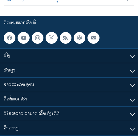
ຕິດຕາມພວກເຮົາ ທີ່
ເບິ່ງ
ຟັງສຽງ
ຂ່າວແລະລາຍງານ
ຕິດຕໍ່ພວກເຮົາ
ວີໂອເອລາວ ສາມາດ ເຂົ້າເຖິງໄດ້ທີ່
​ລິ້ງ​ຕ່າງໆ